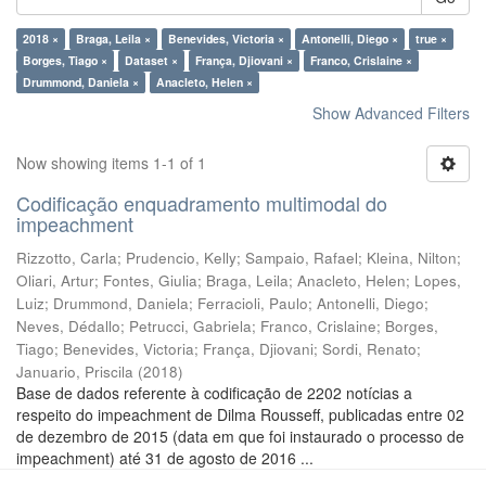
2018 ×
Braga, Leila ×
Benevides, Victoria ×
Antonelli, Diego ×
true ×
Borges, Tiago ×
Dataset ×
França, Djiovani ×
Franco, Crislaine ×
Drummond, Daniela ×
Anacleto, Helen ×
Show Advanced Filters
Now showing items 1-1 of 1
Codificação enquadramento multimodal do
impeachment
Rizzotto, Carla
;
Prudencio, Kelly
;
Sampaio, Rafael
;
Kleina, Nilton
;
Oliari, Artur
;
Fontes, Giulia
;
Braga, Leila
;
Anacleto, Helen
;
Lopes,
Luiz
;
Drummond, Daniela
;
Ferracioli, Paulo
;
Antonelli, Diego
;
Neves, Dédallo
;
Petrucci, Gabriela
;
Franco, Crislaine
;
Borges,
Tiago
;
Benevides, Victoria
;
França, Djiovani
;
Sordi, Renato
;
Januario, Priscila
(
2018
)
Base de dados referente à codificação de 2202 notícias a
respeito do impeachment de Dilma Rousseff, publicadas entre 02
de dezembro de 2015 (data em que foi instaurado o processo de
impeachment) até 31 de agosto de 2016 ...