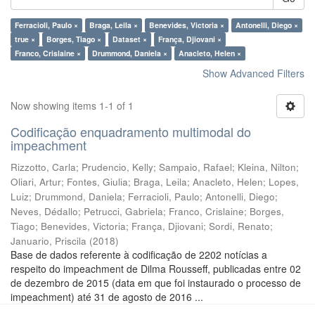
Ferracioli, Paulo ×
Braga, Leila ×
Benevides, Victoria ×
Antonelli, Diego ×
true ×
Borges, Tiago ×
Dataset ×
França, Djiovani ×
Franco, Crislaine ×
Drummond, Daniela ×
Anacleto, Helen ×
Show Advanced Filters
Now showing items 1-1 of 1
Codificação enquadramento multimodal do
impeachment
Rizzotto, Carla
;
Prudencio, Kelly
;
Sampaio, Rafael
;
Kleina, Nilton
;
Oliari, Artur
;
Fontes, Giulia
;
Braga, Leila
;
Anacleto, Helen
;
Lopes,
Luiz
;
Drummond, Daniela
;
Ferracioli, Paulo
;
Antonelli, Diego
;
Neves, Dédallo
;
Petrucci, Gabriela
;
Franco, Crislaine
;
Borges,
Tiago
;
Benevides, Victoria
;
França, Djiovani
;
Sordi, Renato
;
Januario, Priscila
(
2018
)
Base de dados referente à codificação de 2202 notícias a
respeito do impeachment de Dilma Rousseff, publicadas entre 02
de dezembro de 2015 (data em que foi instaurado o processo de
impeachment) até 31 de agosto de 2016 ...