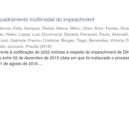
quadramento multimodal do impeachment
encio, Kelly
;
Sampaio, Rafael
;
Kleina, Nilton
;
Oliari, Artur
;
Fontes, Giul
to, Helen
;
Lopes, Luiz
;
Drummond, Daniela
;
Ferracioli, Paulo
;
Antonelli
rucci, Gabriela
;
Franco, Crislaine
;
Borges, Tiago
;
Benevides, Victoria
;
F
ato
;
Januario, Priscila
(
2018
)
ente à codificação de 2202 notícias a respeito do impeachment de Di
s entre 02 de dezembro de 2015 (data em que foi instaurado o proces
1 de agosto de 2016 ...