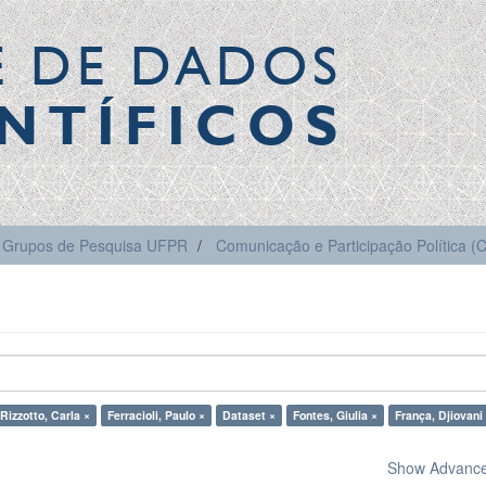
E DE DADOS
NTÍFICOS
Grupos de Pesquisa UFPR
Comunicação e Participação Política 
Rizzotto, Carla ×
Ferracioli, Paulo ×
Dataset ×
Fontes, Giulia ×
França, Djiovani
Show Advanced