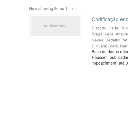
Now showing items 1-1 of 1
Codificação en
Rizzotto, Carla
;
Prud
Braga, Leila
;
Anacle
Neves, Dédallo
;
Pet
Djiovani
;
Sordi, Ren
Base de dados refer
Rousseff, publicada
impeachment) até 3