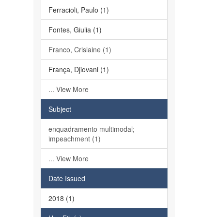
Ferracioli, Paulo (1)
Fontes, Giulia (1)
Franco, Crislaine (1)
França, Djiovani (1)
... View More
Subject
enquadramento multimodal;
impeachment (1)
... View More
Date Issued
2018 (1)