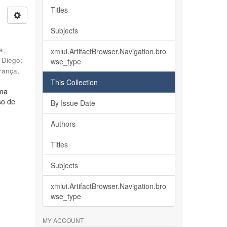
Titles
Subjects
ia
;
xmlui.ArtifactBrowser.Navigation.bro
, Diego
;
wse_type
rança,
This Collection
lma
so de
By Issue Date
Authors
Titles
Subjects
xmlui.ArtifactBrowser.Navigation.bro
wse_type
MY ACCOUNT