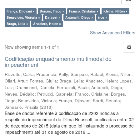
França, Djiovani ×
Borges, Tiago ×
Franco, Crislaine ×
Kleina, Nilton ×
Benevides, Victoria ×
Dataset ×
Antonelli, Diego ×
true ×
Braga, Leila ×
Anacleto, Helen ×
Show Advanced Filters
Now showing items 1-1 of 1
Codificação enquadramento multimodal do
impeachment
Rizzotto, Carla
;
Prudencio, Kelly
;
Sampaio, Rafael
;
Kleina, Nilton
;
Oliari, Artur
;
Fontes, Giulia
;
Braga, Leila
;
Anacleto, Helen
;
Lopes,
Luiz
;
Drummond, Daniela
;
Ferracioli, Paulo
;
Antonelli, Diego
;
Neves, Dédallo
;
Petrucci, Gabriela
;
Franco, Crislaine
;
Borges,
Tiago
;
Benevides, Victoria
;
França, Djiovani
;
Sordi, Renato
;
Januario, Priscila
(
2018
)
Base de dados referente à codificação de 2202 notícias a
respeito do impeachment de Dilma Rousseff, publicadas entre 02
de dezembro de 2015 (data em que foi instaurado o processo de
impeachment) até 31 de agosto de 2016 ...