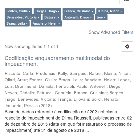
Fontes, Giulia ×
Borges, Tiago ×
Franco, Crislaine ×
Kleina, Nilton ×
Benevides, Victoria ×
Dataset ×
Antonelli, Diego ×
true ×
Braga, Leila ×
Anacleto, Helen ×
Show Advanced Filters
Now showing items 1-1 of 1
Codificação enquadramento multimodal do
impeachment
Rizzotto, Carla
;
Prudencio, Kelly
;
Sampaio, Rafael
;
Kleina, Nilton
;
Oliari, Artur
;
Fontes, Giulia
;
Braga, Leila
;
Anacleto, Helen
;
Lopes,
Luiz
;
Drummond, Daniela
;
Ferracioli, Paulo
;
Antonelli, Diego
;
Neves, Dédallo
;
Petrucci, Gabriela
;
Franco, Crislaine
;
Borges,
Tiago
;
Benevides, Victoria
;
França, Djiovani
;
Sordi, Renato
;
Januario, Priscila
(
2018
)
Base de dados referente à codificação de 2202 notícias a
respeito do impeachment de Dilma Rousseff, publicadas entre 02
de dezembro de 2015 (data em que foi instaurado o processo de
impeachment) até 31 de agosto de 2016 ...