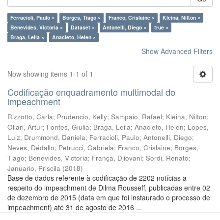
Ferracioli, Paulo ×
Borges, Tiago ×
Franco, Crislaine ×
Kleina, Nilton ×
Benevides, Victoria ×
Dataset ×
Antonelli, Diego ×
true ×
Braga, Leila ×
Anacleto, Helen ×
Show Advanced Filters
Now showing items 1-1 of 1
Codificação enquadramento multimodal do
impeachment
Rizzotto, Carla
;
Prudencio, Kelly
;
Sampaio, Rafael
;
Kleina, Nilton
;
Oliari, Artur
;
Fontes, Giulia
;
Braga, Leila
;
Anacleto, Helen
;
Lopes,
Luiz
;
Drummond, Daniela
;
Ferracioli, Paulo
;
Antonelli, Diego
;
Neves, Dédallo
;
Petrucci, Gabriela
;
Franco, Crislaine
;
Borges,
Tiago
;
Benevides, Victoria
;
França, Djiovani
;
Sordi, Renato
;
Januario, Priscila
(
2018
)
Base de dados referente à codificação de 2202 notícias a
respeito do impeachment de Dilma Rousseff, publicadas entre 02
de dezembro de 2015 (data em que foi instaurado o processo de
impeachment) até 31 de agosto de 2016 ...