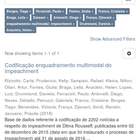
Borges, Tiago ×
Ferracioli, Paulo ×
Fontes, Giulia ×
Franco, Crislaine ×
Braga, Leila ×
Dataset ×
Antonelli, Diego ×
França, Djiovani ×
enquadramento multimodal; impeachment ×
Drummond, Daniela ×
Anacleto, Helen ×
Show Advanced Filters
Now showing items 1-1 of 1
Codificação enquadramento multimodal do
impeachment
Rizzotto, Carla
;
Prudencio, Kelly
;
Sampaio, Rafael
;
Kleina, Nilton
;
Oliari, Artur
;
Fontes, Giulia
;
Braga, Leila
;
Anacleto, Helen
;
Lopes,
Luiz
;
Drummond, Daniela
;
Ferracioli, Paulo
;
Antonelli, Diego
;
Neves, Dédallo
;
Petrucci, Gabriela
;
Franco, Crislaine
;
Borges,
Tiago
;
Benevides, Victoria
;
França, Djiovani
;
Sordi, Renato
;
Januario, Priscila
(
2018
)
Base de dados referente à codificação de 2202 notícias a
respeito do impeachment de Dilma Rousseff, publicadas entre 02
de dezembro de 2015 (data em que foi instaurado o processo de
impeachment) até 31 de agosto de 2016 ...