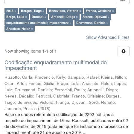
2018 ×
Borges, Tiago ×
Benevides, Victoria ×
Franco, Crislaine ×
Braga, Leila ×
Dataset ×
Antonelli, Diego ×
França, Djiovani ×
enquadramento multimodal; impeachment ×
Drummond, Daniela ×
Anacleto, Helen ×
Show Advanced Filters
Now showing items 1-1 of 1
Codificação enquadramento multimodal do
impeachment
Rizzotto, Carla
;
Prudencio, Kelly
;
Sampaio, Rafael
;
Kleina, Nilton
;
Oliari, Artur
;
Fontes, Giulia
;
Braga, Leila
;
Anacleto, Helen
;
Lopes,
Luiz
;
Drummond, Daniela
;
Ferracioli, Paulo
;
Antonelli, Diego
;
Neves, Dédallo
;
Petrucci, Gabriela
;
Franco, Crislaine
;
Borges,
Tiago
;
Benevides, Victoria
;
França, Djiovani
;
Sordi, Renato
;
Januario, Priscila
(
2018
)
Base de dados referente à codificação de 2202 notícias a
respeito do impeachment de Dilma Rousseff, publicadas entre 02
de dezembro de 2015 (data em que foi instaurado o processo de
impeachment) até 31 de agosto de 2016 ...