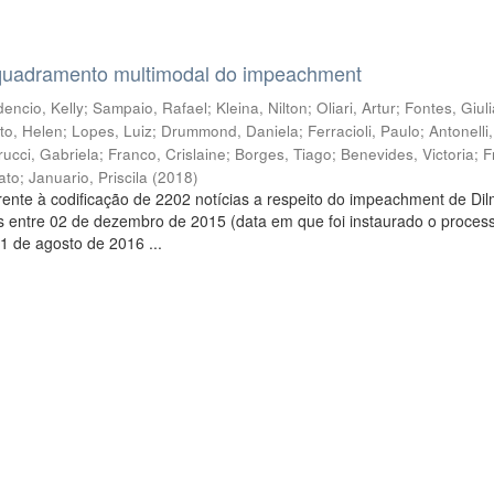
quadramento multimodal do impeachment
encio, Kelly
;
Sampaio, Rafael
;
Kleina, Nilton
;
Oliari, Artur
;
Fontes, Giul
to, Helen
;
Lopes, Luiz
;
Drummond, Daniela
;
Ferracioli, Paulo
;
Antonelli
rucci, Gabriela
;
Franco, Crislaine
;
Borges, Tiago
;
Benevides, Victoria
;
F
ato
;
Januario, Priscila
(
2018
)
ente à codificação de 2202 notícias a respeito do impeachment de Di
s entre 02 de dezembro de 2015 (data em que foi instaurado o proces
1 de agosto de 2016 ...