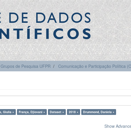
E DE DADOS
NTÍFICOS
Grupos de Pesquisa UFPR
Comunicação e Participação Política 
, Giulia ×
França, Djiovani ×
Dataset ×
2018 ×
Drummond, Daniela ×
Show Advanced