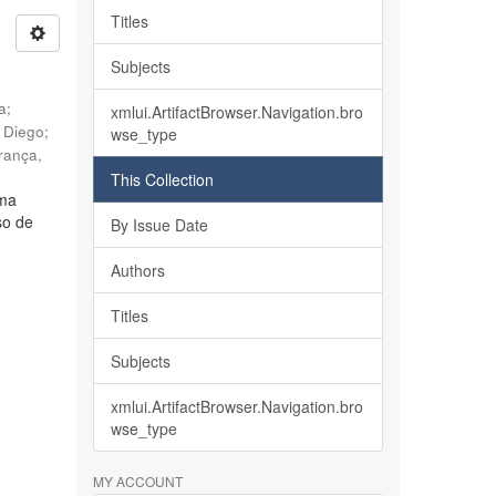
Titles
Subjects
ia
;
xmlui.ArtifactBrowser.Navigation.bro
, Diego
;
wse_type
rança,
This Collection
lma
so de
By Issue Date
Authors
Titles
Subjects
xmlui.ArtifactBrowser.Navigation.bro
wse_type
MY ACCOUNT