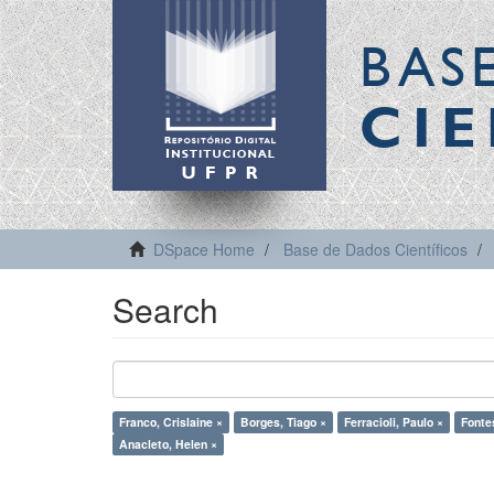
BAS
CIE
DSpace Home
Base de Dados Científicos
Search
Franco, Crislaine ×
Borges, Tiago ×
Ferracioli, Paulo ×
Fontes
Anacleto, Helen ×