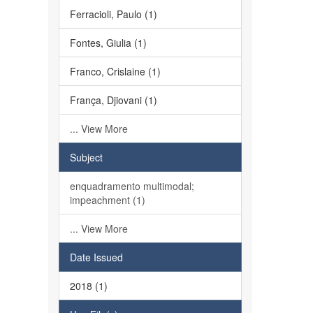
Ferracioli, Paulo (1)
Fontes, Giulia (1)
Franco, Crislaine (1)
França, Djiovani (1)
... View More
Subject
enquadramento multimodal;
impeachment (1)
... View More
Date Issued
2018 (1)