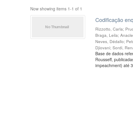
Now showing items 1-1 of 1
Codificação en
Rizzotto, Carla
;
Prud
Braga, Leila
;
Anacle
Neves, Dédallo
;
Pet
Djiovani
;
Sordi, Ren
Base de dados refer
Rousseff, publicada
impeachment) até 3