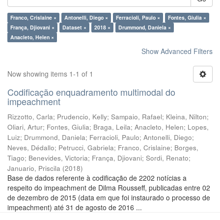
Franco, Crislaine ×
Antonelli, Diego ×
Ferracioli, Paulo ×
Fontes, Giulia ×
França, Djiovani ×
Dataset ×
2018 ×
Drummond, Daniela ×
Anacleto, Helen ×
Show Advanced Filters
Now showing items 1-1 of 1
Codificação enquadramento multimodal do
impeachment
Rizzotto, Carla
;
Prudencio, Kelly
;
Sampaio, Rafael
;
Kleina, Nilton
;
Oliari, Artur
;
Fontes, Giulia
;
Braga, Leila
;
Anacleto, Helen
;
Lopes,
Luiz
;
Drummond, Daniela
;
Ferracioli, Paulo
;
Antonelli, Diego
;
Neves, Dédallo
;
Petrucci, Gabriela
;
Franco, Crislaine
;
Borges,
Tiago
;
Benevides, Victoria
;
França, Djiovani
;
Sordi, Renato
;
Januario, Priscila
(
2018
)
Base de dados referente à codificação de 2202 notícias a
respeito do impeachment de Dilma Rousseff, publicadas entre 02
de dezembro de 2015 (data em que foi instaurado o processo de
impeachment) até 31 de agosto de 2016 ...