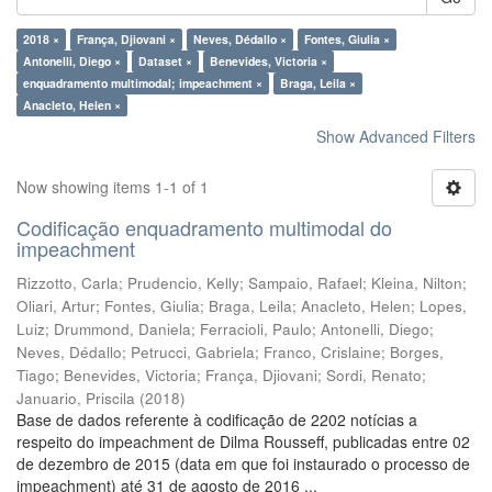
2018 ×
França, Djiovani ×
Neves, Dédallo ×
Fontes, Giulia ×
Antonelli, Diego ×
Dataset ×
Benevides, Victoria ×
enquadramento multimodal; impeachment ×
Braga, Leila ×
Anacleto, Helen ×
Show Advanced Filters
Now showing items 1-1 of 1
Codificação enquadramento multimodal do
impeachment
Rizzotto, Carla
;
Prudencio, Kelly
;
Sampaio, Rafael
;
Kleina, Nilton
;
Oliari, Artur
;
Fontes, Giulia
;
Braga, Leila
;
Anacleto, Helen
;
Lopes,
Luiz
;
Drummond, Daniela
;
Ferracioli, Paulo
;
Antonelli, Diego
;
Neves, Dédallo
;
Petrucci, Gabriela
;
Franco, Crislaine
;
Borges,
Tiago
;
Benevides, Victoria
;
França, Djiovani
;
Sordi, Renato
;
Januario, Priscila
(
2018
)
Base de dados referente à codificação de 2202 notícias a
respeito do impeachment de Dilma Rousseff, publicadas entre 02
de dezembro de 2015 (data em que foi instaurado o processo de
impeachment) até 31 de agosto de 2016 ...