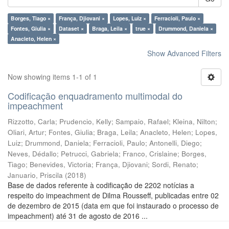
Borges, Tiago ×
França, Djiovani ×
Lopes, Luiz ×
Ferracioli, Paulo ×
Fontes, Giulia ×
Dataset ×
Braga, Leila ×
true ×
Drummond, Daniela ×
Anacleto, Helen ×
Show Advanced Filters
Now showing items 1-1 of 1
Codificação enquadramento multimodal do
impeachment
Rizzotto, Carla
;
Prudencio, Kelly
;
Sampaio, Rafael
;
Kleina, Nilton
;
Oliari, Artur
;
Fontes, Giulia
;
Braga, Leila
;
Anacleto, Helen
;
Lopes,
Luiz
;
Drummond, Daniela
;
Ferracioli, Paulo
;
Antonelli, Diego
;
Neves, Dédallo
;
Petrucci, Gabriela
;
Franco, Crislaine
;
Borges,
Tiago
;
Benevides, Victoria
;
França, Djiovani
;
Sordi, Renato
;
Januario, Priscila
(
2018
)
Base de dados referente à codificação de 2202 notícias a
respeito do impeachment de Dilma Rousseff, publicadas entre 02
de dezembro de 2015 (data em que foi instaurado o processo de
impeachment) até 31 de agosto de 2016 ...