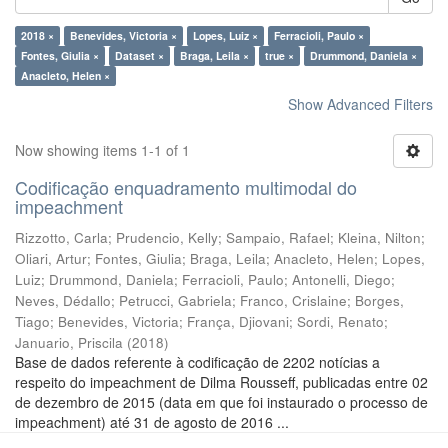
2018 ×
Benevides, Victoria ×
Lopes, Luiz ×
Ferracioli, Paulo ×
Fontes, Giulia ×
Dataset ×
Braga, Leila ×
true ×
Drummond, Daniela ×
Anacleto, Helen ×
Show Advanced Filters
Now showing items 1-1 of 1
Codificação enquadramento multimodal do
impeachment
Rizzotto, Carla
;
Prudencio, Kelly
;
Sampaio, Rafael
;
Kleina, Nilton
;
Oliari, Artur
;
Fontes, Giulia
;
Braga, Leila
;
Anacleto, Helen
;
Lopes,
Luiz
;
Drummond, Daniela
;
Ferracioli, Paulo
;
Antonelli, Diego
;
Neves, Dédallo
;
Petrucci, Gabriela
;
Franco, Crislaine
;
Borges,
Tiago
;
Benevides, Victoria
;
França, Djiovani
;
Sordi, Renato
;
Januario, Priscila
(
2018
)
Base de dados referente à codificação de 2202 notícias a
respeito do impeachment de Dilma Rousseff, publicadas entre 02
de dezembro de 2015 (data em que foi instaurado o processo de
impeachment) até 31 de agosto de 2016 ...