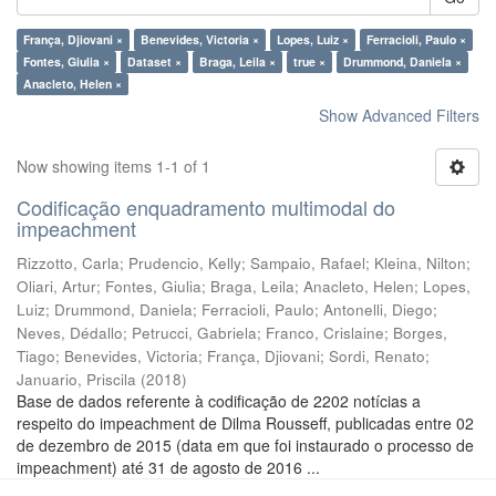
França, Djiovani ×
Benevides, Victoria ×
Lopes, Luiz ×
Ferracioli, Paulo ×
Fontes, Giulia ×
Dataset ×
Braga, Leila ×
true ×
Drummond, Daniela ×
Anacleto, Helen ×
Show Advanced Filters
Now showing items 1-1 of 1
Codificação enquadramento multimodal do
impeachment
Rizzotto, Carla
;
Prudencio, Kelly
;
Sampaio, Rafael
;
Kleina, Nilton
;
Oliari, Artur
;
Fontes, Giulia
;
Braga, Leila
;
Anacleto, Helen
;
Lopes,
Luiz
;
Drummond, Daniela
;
Ferracioli, Paulo
;
Antonelli, Diego
;
Neves, Dédallo
;
Petrucci, Gabriela
;
Franco, Crislaine
;
Borges,
Tiago
;
Benevides, Victoria
;
França, Djiovani
;
Sordi, Renato
;
Januario, Priscila
(
2018
)
Base de dados referente à codificação de 2202 notícias a
respeito do impeachment de Dilma Rousseff, publicadas entre 02
de dezembro de 2015 (data em que foi instaurado o processo de
impeachment) até 31 de agosto de 2016 ...