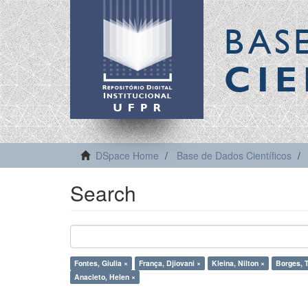
BAS
CIE
DSpace Home
Base de Dados Científicos
Search
Fontes, Giulia ×
França, Djiovani ×
Kleina, Nilton ×
Borges, T
Anacleto, Helen ×