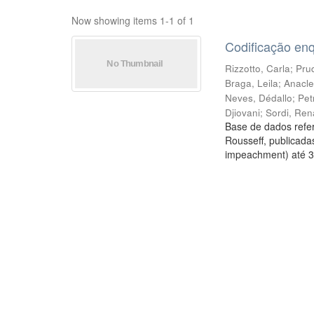
Now showing items 1-1 of 1
Codificação en
Rizzotto, Carla
;
Prud
Braga, Leila
;
Anacle
Neves, Dédallo
;
Pet
Djiovani
;
Sordi, Ren
Base de dados refer
Rousseff, publicada
impeachment) até 3