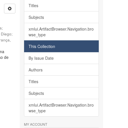
Titles
Subjects
ia
;
xmlui.ArtifactBrowser.Navigation.bro
, Diego
;
wse_type
rança,
This Collection
lma
so de
By Issue Date
Authors
Titles
Subjects
xmlui.ArtifactBrowser.Navigation.bro
wse_type
MY ACCOUNT