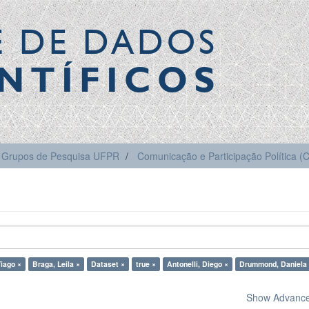
E DE DADOS
NTÍFICOS
Grupos de Pesquisa UFPR
Comunicação e Participação Política 
iago ×
Braga, Leila ×
Dataset ×
true ×
Antonelli, Diego ×
Drummond, Daniela
Show Advanced