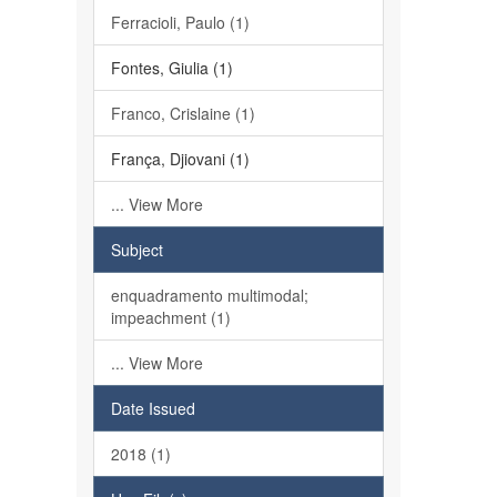
Ferracioli, Paulo (1)
Fontes, Giulia (1)
Franco, Crislaine (1)
França, Djiovani (1)
... View More
Subject
enquadramento multimodal;
impeachment (1)
... View More
Date Issued
2018 (1)