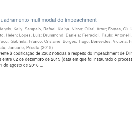
quadramento multimodal do impeachment
encio, Kelly
;
Sampaio, Rafael
;
Kleina, Nilton
;
Oliari, Artur
;
Fontes, Giul
to, Helen
;
Lopes, Luiz
;
Drummond, Daniela
;
Ferracioli, Paulo
;
Antonelli
rucci, Gabriela
;
Franco, Crislaine
;
Borges, Tiago
;
Benevides, Victoria
;
F
ato
;
Januario, Priscila
(
2018
)
ente à codificação de 2202 notícias a respeito do impeachment de Di
s entre 02 de dezembro de 2015 (data em que foi instaurado o proces
1 de agosto de 2016 ...