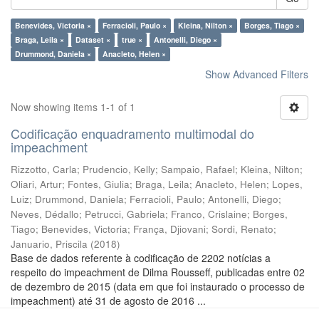
Benevides, Victoria ×
Ferracioli, Paulo ×
Kleina, Nilton ×
Borges, Tiago ×
Braga, Leila ×
Dataset ×
true ×
Antonelli, Diego ×
Drummond, Daniela ×
Anacleto, Helen ×
Show Advanced Filters
Now showing items 1-1 of 1
Codificação enquadramento multimodal do
impeachment
Rizzotto, Carla
;
Prudencio, Kelly
;
Sampaio, Rafael
;
Kleina, Nilton
;
Oliari, Artur
;
Fontes, Giulia
;
Braga, Leila
;
Anacleto, Helen
;
Lopes,
Luiz
;
Drummond, Daniela
;
Ferracioli, Paulo
;
Antonelli, Diego
;
Neves, Dédallo
;
Petrucci, Gabriela
;
Franco, Crislaine
;
Borges,
Tiago
;
Benevides, Victoria
;
França, Djiovani
;
Sordi, Renato
;
Januario, Priscila
(
2018
)
Base de dados referente à codificação de 2202 notícias a
respeito do impeachment de Dilma Rousseff, publicadas entre 02
de dezembro de 2015 (data em que foi instaurado o processo de
impeachment) até 31 de agosto de 2016 ...