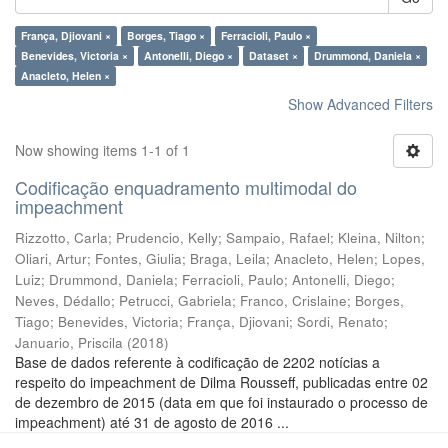
França, Djiovani ×
Borges, Tiago ×
Ferracioli, Paulo ×
Benevides, Victoria ×
Antonelli, Diego ×
Dataset ×
Drummond, Daniela ×
Anacleto, Helen ×
Show Advanced Filters
Now showing items 1-1 of 1
Codificação enquadramento multimodal do
impeachment
Rizzotto, Carla
;
Prudencio, Kelly
;
Sampaio, Rafael
;
Kleina, Nilton
;
Oliari, Artur
;
Fontes, Giulia
;
Braga, Leila
;
Anacleto, Helen
;
Lopes,
Luiz
;
Drummond, Daniela
;
Ferracioli, Paulo
;
Antonelli, Diego
;
Neves, Dédallo
;
Petrucci, Gabriela
;
Franco, Crislaine
;
Borges,
Tiago
;
Benevides, Victoria
;
França, Djiovani
;
Sordi, Renato
;
Januario, Priscila
(
2018
)
Base de dados referente à codificação de 2202 notícias a
respeito do impeachment de Dilma Rousseff, publicadas entre 02
de dezembro de 2015 (data em que foi instaurado o processo de
impeachment) até 31 de agosto de 2016 ...