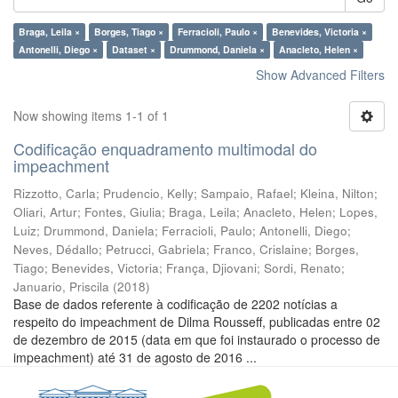
Braga, Leila ×
Borges, Tiago ×
Ferracioli, Paulo ×
Benevides, Victoria ×
Antonelli, Diego ×
Dataset ×
Drummond, Daniela ×
Anacleto, Helen ×
Show Advanced Filters
Now showing items 1-1 of 1
Codificação enquadramento multimodal do
impeachment
Rizzotto, Carla
;
Prudencio, Kelly
;
Sampaio, Rafael
;
Kleina, Nilton
;
Oliari, Artur
;
Fontes, Giulia
;
Braga, Leila
;
Anacleto, Helen
;
Lopes,
Luiz
;
Drummond, Daniela
;
Ferracioli, Paulo
;
Antonelli, Diego
;
Neves, Dédallo
;
Petrucci, Gabriela
;
Franco, Crislaine
;
Borges,
Tiago
;
Benevides, Victoria
;
França, Djiovani
;
Sordi, Renato
;
Januario, Priscila
(
2018
)
Base de dados referente à codificação de 2202 notícias a
respeito do impeachment de Dilma Rousseff, publicadas entre 02
de dezembro de 2015 (data em que foi instaurado o processo de
impeachment) até 31 de agosto de 2016 ...