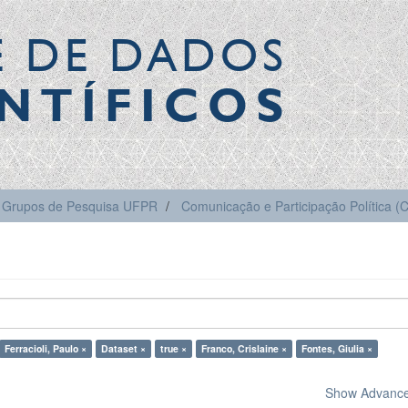
E DE DADOS
NTÍFICOS
Grupos de Pesquisa UFPR
Comunicação e Participação Política 
Ferracioli, Paulo ×
Dataset ×
true ×
Franco, Crislaine ×
Fontes, Giulia ×
Show Advanced