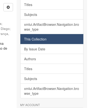
Titles
Subjects
ia
;
xmlui.ArtifactBrowser.Navigation.bro
, Diego
;
wse_type
rança,
This Collection
lma
so de
By Issue Date
Authors
Titles
Subjects
xmlui.ArtifactBrowser.Navigation.bro
wse_type
MY ACCOUNT