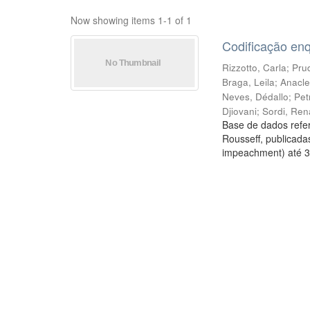
Now showing items 1-1 of 1
Codificação en
Rizzotto, Carla
;
Prud
Braga, Leila
;
Anacle
Neves, Dédallo
;
Pet
Djiovani
;
Sordi, Ren
Base de dados refer
Rousseff, publicada
impeachment) até 3