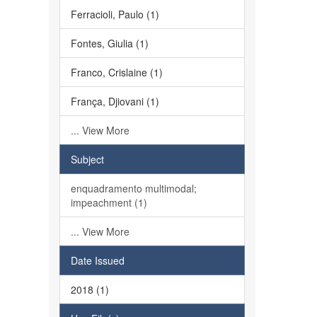
Ferracioli, Paulo (1)
Fontes, Giulia (1)
Franco, Crislaine (1)
França, Djiovani (1)
... View More
Subject
enquadramento multimodal;
impeachment (1)
... View More
Date Issued
2018 (1)