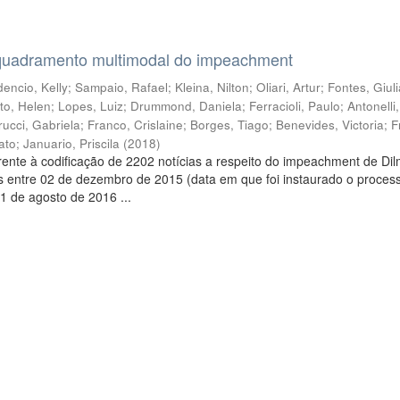
quadramento multimodal do impeachment
encio, Kelly
;
Sampaio, Rafael
;
Kleina, Nilton
;
Oliari, Artur
;
Fontes, Giul
to, Helen
;
Lopes, Luiz
;
Drummond, Daniela
;
Ferracioli, Paulo
;
Antonelli
rucci, Gabriela
;
Franco, Crislaine
;
Borges, Tiago
;
Benevides, Victoria
;
F
ato
;
Januario, Priscila
(
2018
)
ente à codificação de 2202 notícias a respeito do impeachment de Di
s entre 02 de dezembro de 2015 (data em que foi instaurado o proces
1 de agosto de 2016 ...