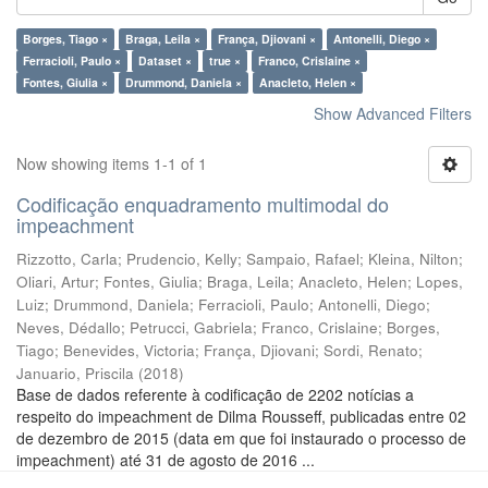
Borges, Tiago ×
Braga, Leila ×
França, Djiovani ×
Antonelli, Diego ×
Ferracioli, Paulo ×
Dataset ×
true ×
Franco, Crislaine ×
Fontes, Giulia ×
Drummond, Daniela ×
Anacleto, Helen ×
Show Advanced Filters
Now showing items 1-1 of 1
Codificação enquadramento multimodal do
impeachment
Rizzotto, Carla
;
Prudencio, Kelly
;
Sampaio, Rafael
;
Kleina, Nilton
;
Oliari, Artur
;
Fontes, Giulia
;
Braga, Leila
;
Anacleto, Helen
;
Lopes,
Luiz
;
Drummond, Daniela
;
Ferracioli, Paulo
;
Antonelli, Diego
;
Neves, Dédallo
;
Petrucci, Gabriela
;
Franco, Crislaine
;
Borges,
Tiago
;
Benevides, Victoria
;
França, Djiovani
;
Sordi, Renato
;
Januario, Priscila
(
2018
)
Base de dados referente à codificação de 2202 notícias a
respeito do impeachment de Dilma Rousseff, publicadas entre 02
de dezembro de 2015 (data em que foi instaurado o processo de
impeachment) até 31 de agosto de 2016 ...