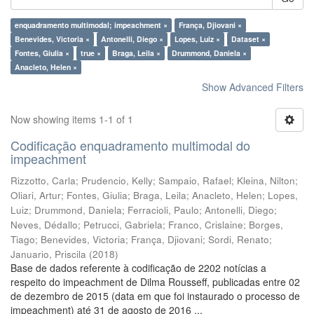
enquadramento multimodal; impeachment ×
França, Djiovani ×
Benevides, Victoria ×
Antonelli, Diego ×
Lopes, Luiz ×
Dataset ×
Fontes, Giulia ×
true ×
Braga, Leila ×
Drummond, Daniela ×
Anacleto, Helen ×
Show Advanced Filters
Now showing items 1-1 of 1
Codificação enquadramento multimodal do
impeachment
Rizzotto, Carla
;
Prudencio, Kelly
;
Sampaio, Rafael
;
Kleina, Nilton
;
Oliari, Artur
;
Fontes, Giulia
;
Braga, Leila
;
Anacleto, Helen
;
Lopes,
Luiz
;
Drummond, Daniela
;
Ferracioli, Paulo
;
Antonelli, Diego
;
Neves, Dédallo
;
Petrucci, Gabriela
;
Franco, Crislaine
;
Borges,
Tiago
;
Benevides, Victoria
;
França, Djiovani
;
Sordi, Renato
;
Januario, Priscila
(
2018
)
Base de dados referente à codificação de 2202 notícias a
respeito do impeachment de Dilma Rousseff, publicadas entre 02
de dezembro de 2015 (data em que foi instaurado o processo de
impeachment) até 31 de agosto de 2016 ...