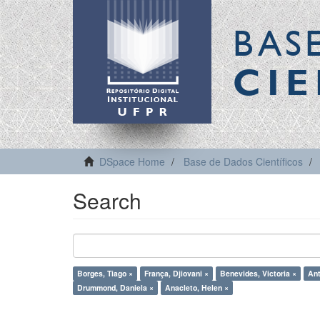
BAS
CIE
DSpace Home
Base de Dados Científicos
Search
Borges, Tiago ×
França, Djiovani ×
Benevides, Victoria ×
Ant
Drummond, Daniela ×
Anacleto, Helen ×