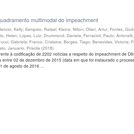
quadramento multimodal do impeachment
encio, Kelly
;
Sampaio, Rafael
;
Kleina, Nilton
;
Oliari, Artur
;
Fontes, Giul
to, Helen
;
Lopes, Luiz
;
Drummond, Daniela
;
Ferracioli, Paulo
;
Antonelli
rucci, Gabriela
;
Franco, Crislaine
;
Borges, Tiago
;
Benevides, Victoria
;
F
ato
;
Januario, Priscila
(
2018
)
ente à codificação de 2202 notícias a respeito do impeachment de Di
s entre 02 de dezembro de 2015 (data em que foi instaurado o proces
1 de agosto de 2016 ...