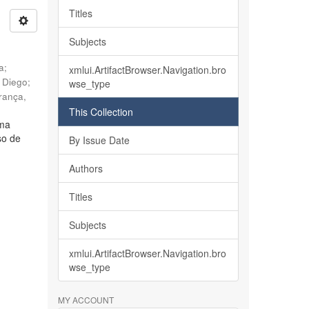
Titles
Subjects
ia
;
xmlui.ArtifactBrowser.Navigation.bro
, Diego
;
wse_type
rança,
This Collection
lma
so de
By Issue Date
Authors
Titles
Subjects
xmlui.ArtifactBrowser.Navigation.bro
wse_type
MY ACCOUNT