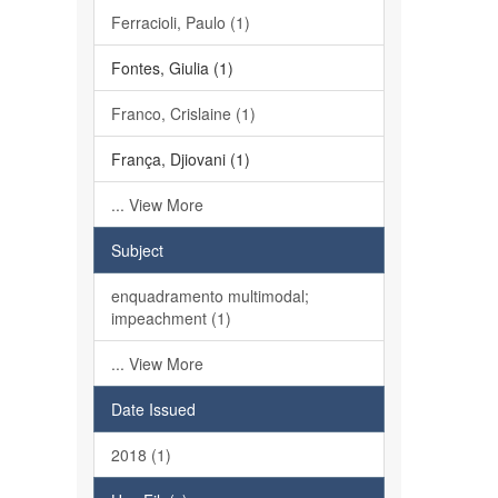
Ferracioli, Paulo (1)
Fontes, Giulia (1)
Franco, Crislaine (1)
França, Djiovani (1)
... View More
Subject
enquadramento multimodal;
impeachment (1)
... View More
Date Issued
2018 (1)