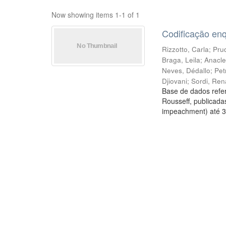
Now showing items 1-1 of 1
Codificação en
Rizzotto, Carla
;
Prud
Braga, Leila
;
Anacle
Neves, Dédallo
;
Pet
Djiovani
;
Sordi, Ren
Base de dados refer
Rousseff, publicada
impeachment) até 3