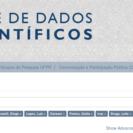
E DE DADOS
NTÍFICOS
Grupos de Pesquisa UFPR
Comunicação e Participação Política 
onelli, Diego ×
Lopes, Luiz ×
Dataset ×
Fontes, Giulia ×
true ×
Braga, Leila ×
Show Advanced