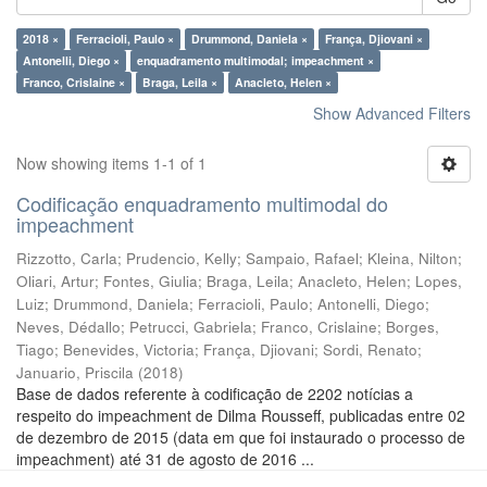
2018 ×
Ferracioli, Paulo ×
Drummond, Daniela ×
França, Djiovani ×
Antonelli, Diego ×
enquadramento multimodal; impeachment ×
Franco, Crislaine ×
Braga, Leila ×
Anacleto, Helen ×
Show Advanced Filters
Now showing items 1-1 of 1
Codificação enquadramento multimodal do
impeachment
Rizzotto, Carla
;
Prudencio, Kelly
;
Sampaio, Rafael
;
Kleina, Nilton
;
Oliari, Artur
;
Fontes, Giulia
;
Braga, Leila
;
Anacleto, Helen
;
Lopes,
Luiz
;
Drummond, Daniela
;
Ferracioli, Paulo
;
Antonelli, Diego
;
Neves, Dédallo
;
Petrucci, Gabriela
;
Franco, Crislaine
;
Borges,
Tiago
;
Benevides, Victoria
;
França, Djiovani
;
Sordi, Renato
;
Januario, Priscila
(
2018
)
Base de dados referente à codificação de 2202 notícias a
respeito do impeachment de Dilma Rousseff, publicadas entre 02
de dezembro de 2015 (data em que foi instaurado o processo de
impeachment) até 31 de agosto de 2016 ...