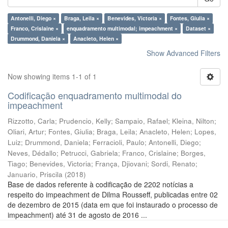
Antonelli, Diego ×
Braga, Leila ×
Benevides, Victoria ×
Fontes, Giulia ×
Franco, Crislaine ×
enquadramento multimodal; impeachment ×
Dataset ×
Drummond, Daniela ×
Anacleto, Helen ×
Show Advanced Filters
Now showing items 1-1 of 1
Codificação enquadramento multimodal do
impeachment
Rizzotto, Carla
;
Prudencio, Kelly
;
Sampaio, Rafael
;
Kleina, Nilton
;
Oliari, Artur
;
Fontes, Giulia
;
Braga, Leila
;
Anacleto, Helen
;
Lopes,
Luiz
;
Drummond, Daniela
;
Ferracioli, Paulo
;
Antonelli, Diego
;
Neves, Dédallo
;
Petrucci, Gabriela
;
Franco, Crislaine
;
Borges,
Tiago
;
Benevides, Victoria
;
França, Djiovani
;
Sordi, Renato
;
Januario, Priscila
(
2018
)
Base de dados referente à codificação de 2202 notícias a
respeito do impeachment de Dilma Rousseff, publicadas entre 02
de dezembro de 2015 (data em que foi instaurado o processo de
impeachment) até 31 de agosto de 2016 ...