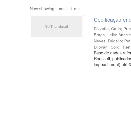
Now showing items 1-1 of 1
Codificação en
Rizzotto, Carla
;
Prud
Braga, Leila
;
Anacle
Neves, Dédallo
;
Pet
Djiovani
;
Sordi, Ren
Base de dados refer
Rousseff, publicada
impeachment) até 3