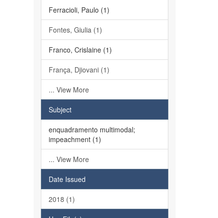
Ferracioli, Paulo (1)
Fontes, Giulia (1)
Franco, Crislaine (1)
França, Djiovani (1)
... View More
Subject
enquadramento multimodal;
impeachment (1)
... View More
Date Issued
2018 (1)