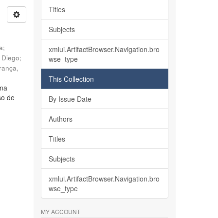
Titles
Subjects
ia
;
xmlui.ArtifactBrowser.Navigation.bro
, Diego
;
wse_type
rança,
This Collection
lma
so de
By Issue Date
Authors
Titles
Subjects
xmlui.ArtifactBrowser.Navigation.bro
wse_type
MY ACCOUNT