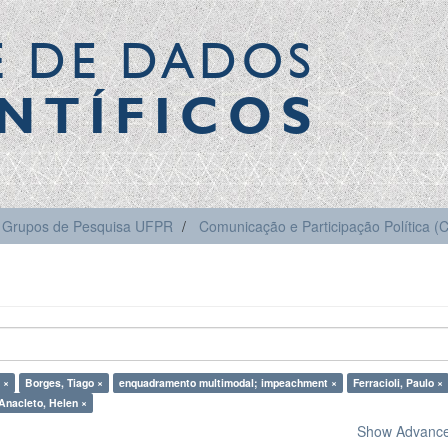
E DE DADOS
NTÍFICOS
Grupos de Pesquisa UFPR
Comunicação e Participação Política 
 ×
Borges, Tiago ×
enquadramento multimodal; impeachment ×
Ferracioli, Paulo ×
Anacleto, Helen ×
Show Advanced