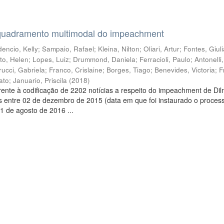
quadramento multimodal do impeachment
encio, Kelly
;
Sampaio, Rafael
;
Kleina, Nilton
;
Oliari, Artur
;
Fontes, Giul
to, Helen
;
Lopes, Luiz
;
Drummond, Daniela
;
Ferracioli, Paulo
;
Antonelli
rucci, Gabriela
;
Franco, Crislaine
;
Borges, Tiago
;
Benevides, Victoria
;
F
ato
;
Januario, Priscila
(
2018
)
ente à codificação de 2202 notícias a respeito do impeachment de Di
s entre 02 de dezembro de 2015 (data em que foi instaurado o proces
1 de agosto de 2016 ...