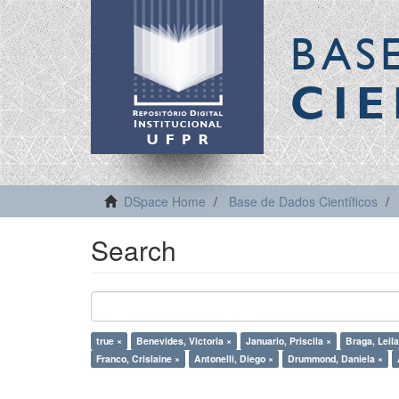
BAS
CIE
DSpace Home
Base de Dados Científicos
Search
true ×
Benevides, Victoria ×
Januario, Priscila ×
Braga, Leila
Franco, Crislaine ×
Antonelli, Diego ×
Drummond, Daniela ×