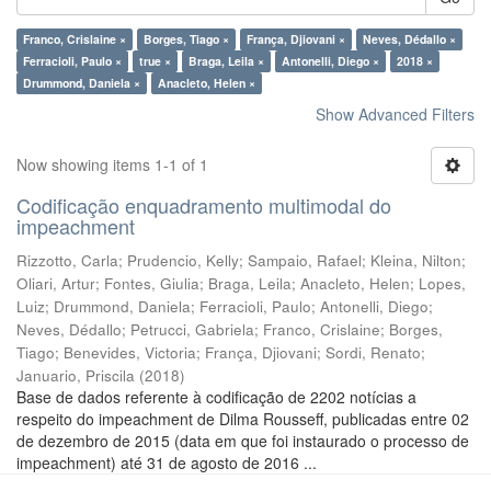
Franco, Crislaine ×
Borges, Tiago ×
França, Djiovani ×
Neves, Dédallo ×
Ferracioli, Paulo ×
true ×
Braga, Leila ×
Antonelli, Diego ×
2018 ×
Drummond, Daniela ×
Anacleto, Helen ×
Show Advanced Filters
Now showing items 1-1 of 1
Codificação enquadramento multimodal do
impeachment
Rizzotto, Carla
;
Prudencio, Kelly
;
Sampaio, Rafael
;
Kleina, Nilton
;
Oliari, Artur
;
Fontes, Giulia
;
Braga, Leila
;
Anacleto, Helen
;
Lopes,
Luiz
;
Drummond, Daniela
;
Ferracioli, Paulo
;
Antonelli, Diego
;
Neves, Dédallo
;
Petrucci, Gabriela
;
Franco, Crislaine
;
Borges,
Tiago
;
Benevides, Victoria
;
França, Djiovani
;
Sordi, Renato
;
Januario, Priscila
(
2018
)
Base de dados referente à codificação de 2202 notícias a
respeito do impeachment de Dilma Rousseff, publicadas entre 02
de dezembro de 2015 (data em que foi instaurado o processo de
impeachment) até 31 de agosto de 2016 ...