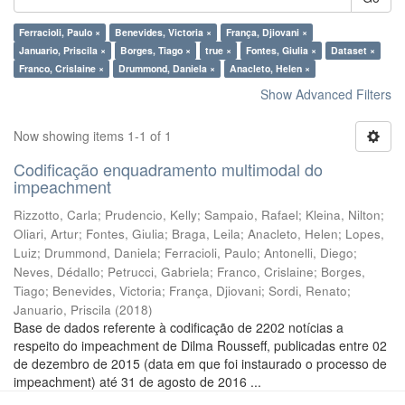
Ferracioli, Paulo ×
Benevides, Victoria ×
França, Djiovani ×
Januario, Priscila ×
Borges, Tiago ×
true ×
Fontes, Giulia ×
Dataset ×
Franco, Crislaine ×
Drummond, Daniela ×
Anacleto, Helen ×
Show Advanced Filters
Now showing items 1-1 of 1
Codificação enquadramento multimodal do
impeachment
Rizzotto, Carla
;
Prudencio, Kelly
;
Sampaio, Rafael
;
Kleina, Nilton
;
Oliari, Artur
;
Fontes, Giulia
;
Braga, Leila
;
Anacleto, Helen
;
Lopes,
Luiz
;
Drummond, Daniela
;
Ferracioli, Paulo
;
Antonelli, Diego
;
Neves, Dédallo
;
Petrucci, Gabriela
;
Franco, Crislaine
;
Borges,
Tiago
;
Benevides, Victoria
;
França, Djiovani
;
Sordi, Renato
;
Januario, Priscila
(
2018
)
Base de dados referente à codificação de 2202 notícias a
respeito do impeachment de Dilma Rousseff, publicadas entre 02
de dezembro de 2015 (data em que foi instaurado o processo de
impeachment) até 31 de agosto de 2016 ...