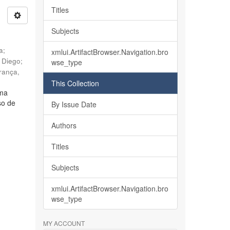
Titles
Subjects
ia
;
xmlui.ArtifactBrowser.Navigation.bro
, Diego
;
wse_type
rança,
This Collection
lma
so de
By Issue Date
Authors
Titles
Subjects
xmlui.ArtifactBrowser.Navigation.bro
wse_type
MY ACCOUNT