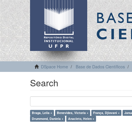
BAS
CIE
DSpace Home
Base de Dados Científicos
Search
Braga, Leila ×
Benevides, Victoria ×
França, Djiovani ×
Janua
Drummond, Daniela ×
Anacleto, Helen ×