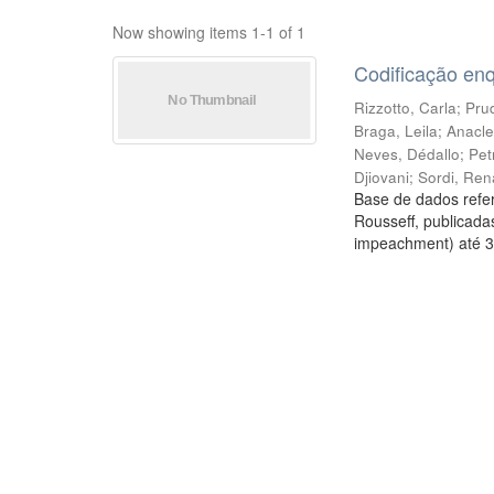
Now showing items 1-1 of 1
Codificação en
Rizzotto, Carla
;
Prud
Braga, Leila
;
Anacle
Neves, Dédallo
;
Pet
Djiovani
;
Sordi, Ren
Base de dados refer
Rousseff, publicada
impeachment) até 3