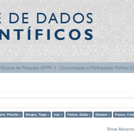
E DE DADOS
NTÍFICOS
Grupos de Pesquisa UFPR
Comunicação e Participação Política 
rio, Priscila ×
Borges, Tiago ×
true ×
Fontes, Giulia ×
Dataset ×
Franco, Cris
Show Advanced