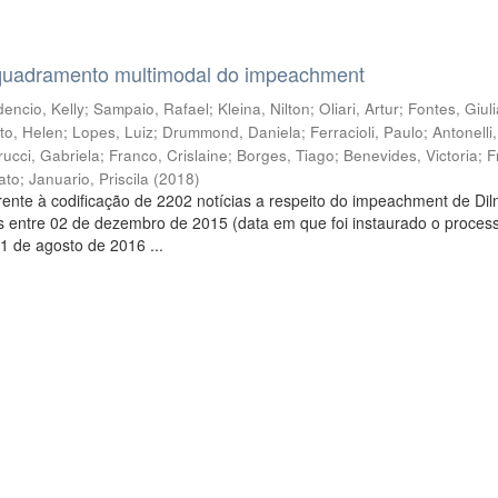
quadramento multimodal do impeachment
encio, Kelly
;
Sampaio, Rafael
;
Kleina, Nilton
;
Oliari, Artur
;
Fontes, Giul
to, Helen
;
Lopes, Luiz
;
Drummond, Daniela
;
Ferracioli, Paulo
;
Antonelli
rucci, Gabriela
;
Franco, Crislaine
;
Borges, Tiago
;
Benevides, Victoria
;
F
ato
;
Januario, Priscila
(
2018
)
ente à codificação de 2202 notícias a respeito do impeachment de Di
s entre 02 de dezembro de 2015 (data em que foi instaurado o proces
1 de agosto de 2016 ...