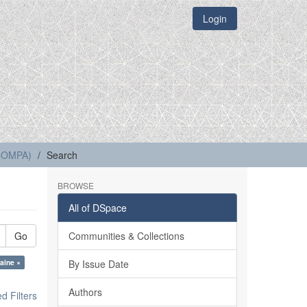
Login
(COMPA)
Search
BROWSE
All of DSpace
Go
Communities & Collections
laine ×
By Issue Date
Authors
 Filters