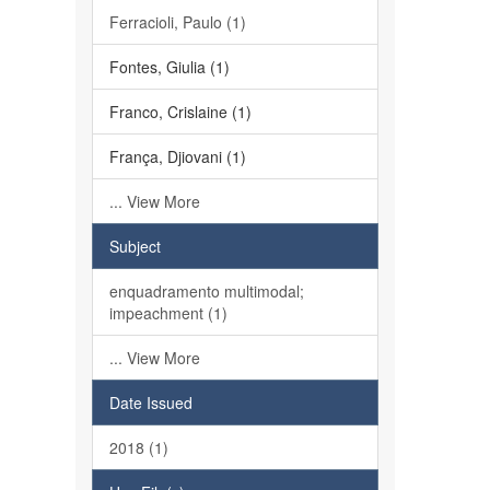
Ferracioli, Paulo (1)
Fontes, Giulia (1)
Franco, Crislaine (1)
França, Djiovani (1)
... View More
Subject
enquadramento multimodal;
impeachment (1)
... View More
Date Issued
2018 (1)