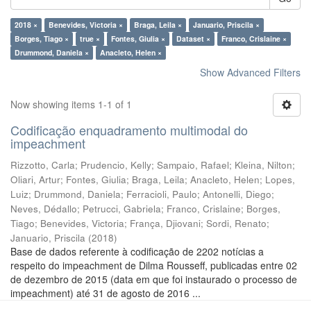
2018 ×
Benevides, Victoria ×
Braga, Leila ×
Januario, Priscila ×
Borges, Tiago ×
true ×
Fontes, Giulia ×
Dataset ×
Franco, Crislaine ×
Drummond, Daniela ×
Anacleto, Helen ×
Show Advanced Filters
Now showing items 1-1 of 1
Codificação enquadramento multimodal do
impeachment
Rizzotto, Carla
;
Prudencio, Kelly
;
Sampaio, Rafael
;
Kleina, Nilton
;
Oliari, Artur
;
Fontes, Giulia
;
Braga, Leila
;
Anacleto, Helen
;
Lopes,
Luiz
;
Drummond, Daniela
;
Ferracioli, Paulo
;
Antonelli, Diego
;
Neves, Dédallo
;
Petrucci, Gabriela
;
Franco, Crislaine
;
Borges,
Tiago
;
Benevides, Victoria
;
França, Djiovani
;
Sordi, Renato
;
Januario, Priscila
(
2018
)
Base de dados referente à codificação de 2202 notícias a
respeito do impeachment de Dilma Rousseff, publicadas entre 02
de dezembro de 2015 (data em que foi instaurado o processo de
impeachment) até 31 de agosto de 2016 ...