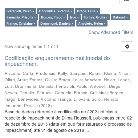
Ferracioli, Paulo ×
Benevides, Victoria ×
Braga, Leila ×
Januario, Priscila ×
Borges, Tiago ×
true ×
Fontes, Giulia ×
Dataset ×
Franco, Crislaine ×
Drummond, Daniela ×
Anacleto, Helen ×
Show Advanced Filters
Now showing items 1-1 of 1
Codificação enquadramento multimodal do
impeachment
Rizzotto, Carla
;
Prudencio, Kelly
;
Sampaio, Rafael
;
Kleina, Nilton
;
Oliari, Artur
;
Fontes, Giulia
;
Braga, Leila
;
Anacleto, Helen
;
Lopes,
Luiz
;
Drummond, Daniela
;
Ferracioli, Paulo
;
Antonelli, Diego
;
Neves, Dédallo
;
Petrucci, Gabriela
;
Franco, Crislaine
;
Borges,
Tiago
;
Benevides, Victoria
;
França, Djiovani
;
Sordi, Renato
;
Januario, Priscila
(
2018
)
Base de dados referente à codificação de 2202 notícias a
respeito do impeachment de Dilma Rousseff, publicadas entre 02
de dezembro de 2015 (data em que foi instaurado o processo de
impeachment) até 31 de agosto de 2016 ...