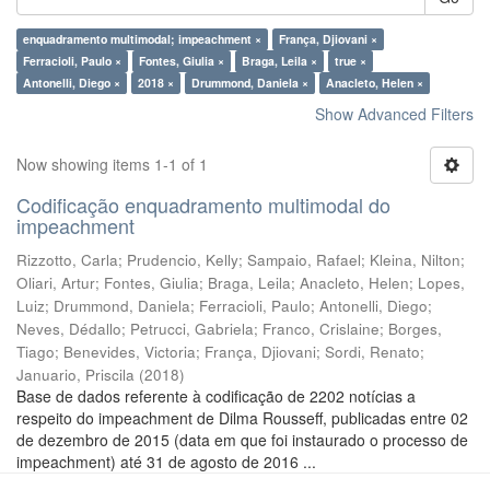
enquadramento multimodal; impeachment ×
França, Djiovani ×
Ferracioli, Paulo ×
Fontes, Giulia ×
Braga, Leila ×
true ×
Antonelli, Diego ×
2018 ×
Drummond, Daniela ×
Anacleto, Helen ×
Show Advanced Filters
Now showing items 1-1 of 1
Codificação enquadramento multimodal do
impeachment
Rizzotto, Carla
;
Prudencio, Kelly
;
Sampaio, Rafael
;
Kleina, Nilton
;
Oliari, Artur
;
Fontes, Giulia
;
Braga, Leila
;
Anacleto, Helen
;
Lopes,
Luiz
;
Drummond, Daniela
;
Ferracioli, Paulo
;
Antonelli, Diego
;
Neves, Dédallo
;
Petrucci, Gabriela
;
Franco, Crislaine
;
Borges,
Tiago
;
Benevides, Victoria
;
França, Djiovani
;
Sordi, Renato
;
Januario, Priscila
(
2018
)
Base de dados referente à codificação de 2202 notícias a
respeito do impeachment de Dilma Rousseff, publicadas entre 02
de dezembro de 2015 (data em que foi instaurado o processo de
impeachment) até 31 de agosto de 2016 ...