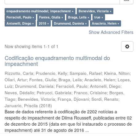
enquadramento multimodal; impeachment ×
Benevides, Victoria ×
Ferracioli, Paulo ×
Fontes, Giulia ×
Braga, Leila ×
true ×
Antonelli, Diego ×
2018 ×
Drummond, Daniela ×
Anacleto, Helen ×
Show Advanced Filters
Now showing items 1-1 of 1
Codificação enquadramento multimodal do
impeachment
Rizzotto, Carla
;
Prudencio, Kelly
;
Sampaio, Rafael
;
Kleina, Nilton
;
Oliari, Artur
;
Fontes, Giulia
;
Braga, Leila
;
Anacleto, Helen
;
Lopes,
Luiz
;
Drummond, Daniela
;
Ferracioli, Paulo
;
Antonelli, Diego
;
Neves, Dédallo
;
Petrucci, Gabriela
;
Franco, Crislaine
;
Borges,
Tiago
;
Benevides, Victoria
;
França, Djiovani
;
Sordi, Renato
;
Januario, Priscila
(
2018
)
Base de dados referente à codificação de 2202 notícias a
respeito do impeachment de Dilma Rousseff, publicadas entre 02
de dezembro de 2015 (data em que foi instaurado o processo de
impeachment) até 31 de agosto de 2016 ...