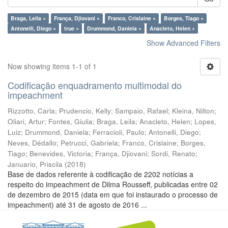
Braga, Leila ×
França, Djiovani ×
Franco, Crislaine ×
Borges, Tiago ×
Antonelli, Diego ×
true ×
Drummond, Daniela ×
Anacleto, Helen ×
Show Advanced Filters
Now showing items 1-1 of 1
Codificação enquadramento multimodal do
impeachment
Rizzotto, Carla
;
Prudencio, Kelly
;
Sampaio, Rafael
;
Kleina, Nilton
;
Oliari, Artur
;
Fontes, Giulia
;
Braga, Leila
;
Anacleto, Helen
;
Lopes,
Luiz
;
Drummond, Daniela
;
Ferracioli, Paulo
;
Antonelli, Diego
;
Neves, Dédallo
;
Petrucci, Gabriela
;
Franco, Crislaine
;
Borges,
Tiago
;
Benevides, Victoria
;
França, Djiovani
;
Sordi, Renato
;
Januario, Priscila
(
2018
)
Base de dados referente à codificação de 2202 notícias a
respeito do impeachment de Dilma Rousseff, publicadas entre 02
de dezembro de 2015 (data em que foi instaurado o processo de
impeachment) até 31 de agosto de 2016 ...