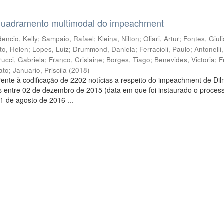
quadramento multimodal do impeachment
encio, Kelly
;
Sampaio, Rafael
;
Kleina, Nilton
;
Oliari, Artur
;
Fontes, Giul
to, Helen
;
Lopes, Luiz
;
Drummond, Daniela
;
Ferracioli, Paulo
;
Antonelli
rucci, Gabriela
;
Franco, Crislaine
;
Borges, Tiago
;
Benevides, Victoria
;
F
ato
;
Januario, Priscila
(
2018
)
ente à codificação de 2202 notícias a respeito do impeachment de Di
s entre 02 de dezembro de 2015 (data em que foi instaurado o proces
1 de agosto de 2016 ...