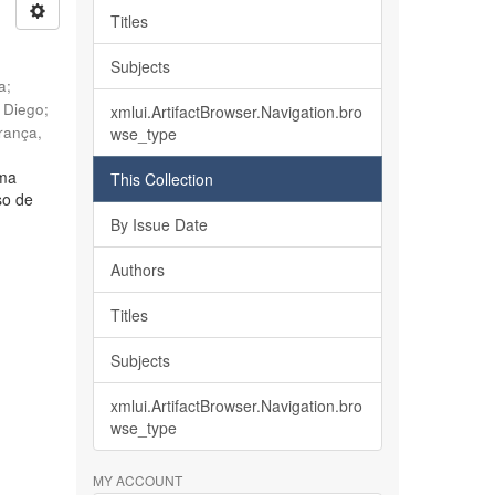
Titles
Subjects
ia
;
, Diego
;
xmlui.ArtifactBrowser.Navigation.bro
rança,
wse_type
lma
This Collection
so de
By Issue Date
Authors
Titles
Subjects
xmlui.ArtifactBrowser.Navigation.bro
wse_type
MY ACCOUNT