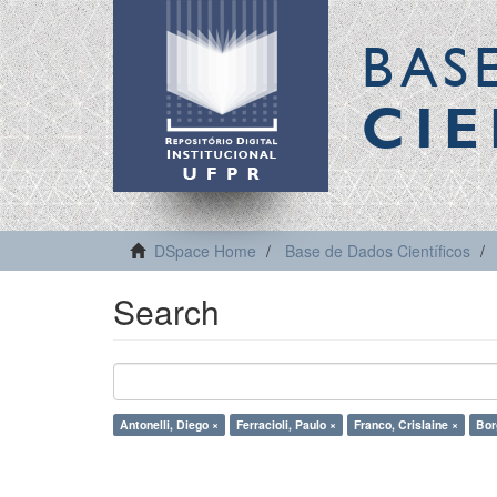
BAS
CIE
DSpace Home
Base de Dados Científicos
Search
Antonelli, Diego ×
Ferracioli, Paulo ×
Franco, Crislaine ×
Bor