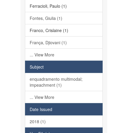
Ferracioli, Paulo (1)
Fontes, Giulia (1)
Franco, Crislaine (1)
França, Djiovani (1)
... View More
Subject
enquadramento multimodal;
impeachment (1)
... View More
Date Issued
2018 (1)