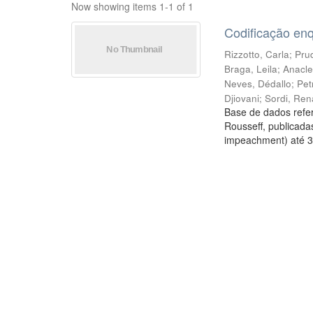
Now showing items 1-1 of 1
Codificação en
Rizzotto, Carla
;
Prud
Braga, Leila
;
Anacle
Neves, Dédallo
;
Pet
Djiovani
;
Sordi, Ren
Base de dados refer
Rousseff, publicada
impeachment) até 3