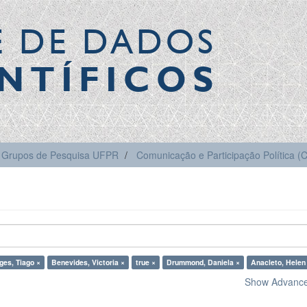
E DE DADOS
NTÍFICOS
Grupos de Pesquisa UFPR
Comunicação e Participação Política 
ges, Tiago ×
Benevides, Victoria ×
true ×
Drummond, Daniela ×
Anacleto, Helen
Show Advanced