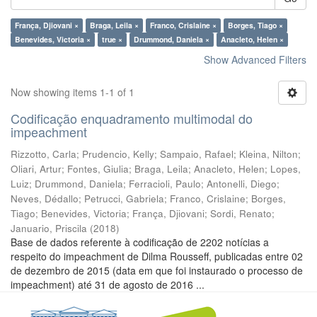
França, Djiovani ×
Braga, Leila ×
Franco, Crislaine ×
Borges, Tiago ×
Benevides, Victoria ×
true ×
Drummond, Daniela ×
Anacleto, Helen ×
Show Advanced Filters
Now showing items 1-1 of 1
Codificação enquadramento multimodal do
impeachment
Rizzotto, Carla
;
Prudencio, Kelly
;
Sampaio, Rafael
;
Kleina, Nilton
;
Oliari, Artur
;
Fontes, Giulia
;
Braga, Leila
;
Anacleto, Helen
;
Lopes,
Luiz
;
Drummond, Daniela
;
Ferracioli, Paulo
;
Antonelli, Diego
;
Neves, Dédallo
;
Petrucci, Gabriela
;
Franco, Crislaine
;
Borges,
Tiago
;
Benevides, Victoria
;
França, Djiovani
;
Sordi, Renato
;
Januario, Priscila
(
2018
)
Base de dados referente à codificação de 2202 notícias a
respeito do impeachment de Dilma Rousseff, publicadas entre 02
de dezembro de 2015 (data em que foi instaurado o processo de
impeachment) até 31 de agosto de 2016 ...