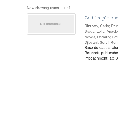
Now showing items 1-1 of 1
Codificação en
Rizzotto, Carla
;
Prud
Braga, Leila
;
Anacle
Neves, Dédallo
;
Pet
Djiovani
;
Sordi, Ren
Base de dados refer
Rousseff, publicada
impeachment) até 3