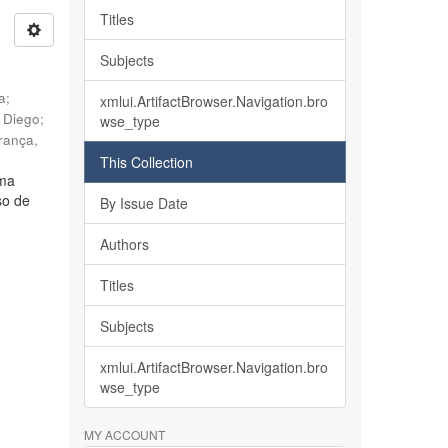
Titles
Subjects
ia
;
xmlui.ArtifactBrowser.Navigation.bro
, Diego
;
wse_type
rança,
This Collection
lma
so de
By Issue Date
Authors
Titles
Subjects
xmlui.ArtifactBrowser.Navigation.bro
wse_type
MY ACCOUNT