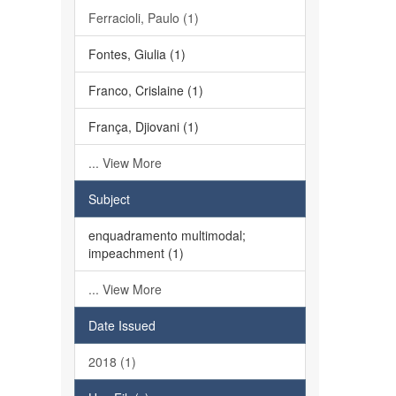
Ferracioli, Paulo (1)
Fontes, Giulia (1)
Franco, Crislaine (1)
França, Djiovani (1)
... View More
Subject
enquadramento multimodal;
impeachment (1)
... View More
Date Issued
2018 (1)