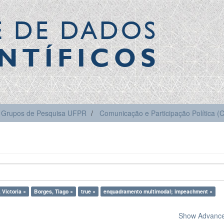
E DE DADOS
NTÍFICOS
Grupos de Pesquisa UFPR
Comunicação e Participação Política 
 Victoria ×
Borges, Tiago ×
true ×
enquadramento multimodal; impeachment ×
Show Advanced