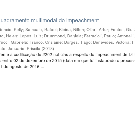
quadramento multimodal do impeachment
encio, Kelly
;
Sampaio, Rafael
;
Kleina, Nilton
;
Oliari, Artur
;
Fontes, Giul
to, Helen
;
Lopes, Luiz
;
Drummond, Daniela
;
Ferracioli, Paulo
;
Antonelli
rucci, Gabriela
;
Franco, Crislaine
;
Borges, Tiago
;
Benevides, Victoria
;
F
ato
;
Januario, Priscila
(
2018
)
ente à codificação de 2202 notícias a respeito do impeachment de Di
s entre 02 de dezembro de 2015 (data em que foi instaurado o proces
1 de agosto de 2016 ...