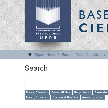
BAS
CIE
DSpace Home
Base de Dados Científicos
Search
França, Djiovani ×
Fontes, Giulia ×
Braga, Leila ×
Benevides,
Franco, Crislaine ×
Drummond, Daniela ×
Anacleto, Helen ×