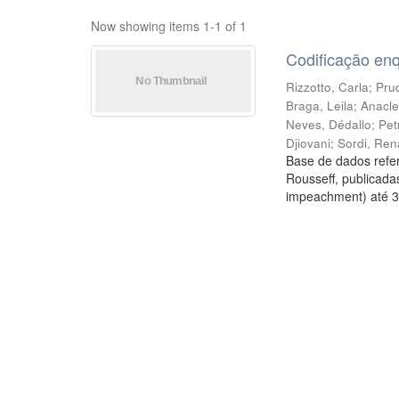
Now showing items 1-1 of 1
Codificação en
Rizzotto, Carla
;
Prud
Braga, Leila
;
Anacle
Neves, Dédallo
;
Pet
Djiovani
;
Sordi, Ren
Base de dados refer
Rousseff, publicada
impeachment) até 3