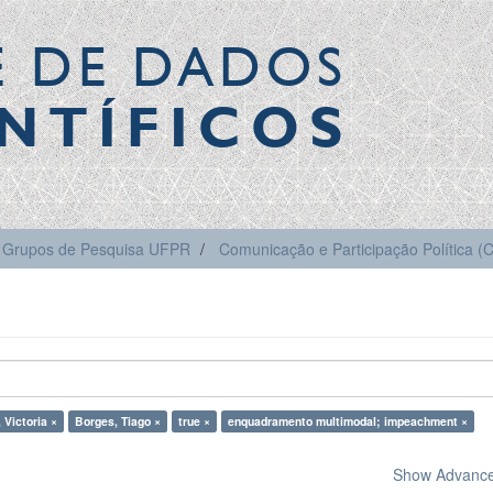
E DE DADOS
NTÍFICOS
Grupos de Pesquisa UFPR
Comunicação e Participação Política 
 Victoria ×
Borges, Tiago ×
true ×
enquadramento multimodal; impeachment ×
Show Advanced