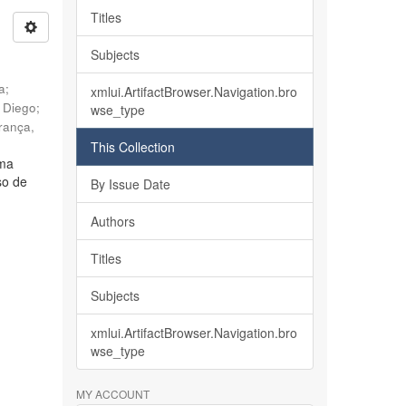
Titles
Subjects
ia
;
xmlui.ArtifactBrowser.Navigation.bro
, Diego
;
wse_type
rança,
This Collection
lma
so de
By Issue Date
Authors
Titles
Subjects
xmlui.ArtifactBrowser.Navigation.bro
wse_type
MY ACCOUNT