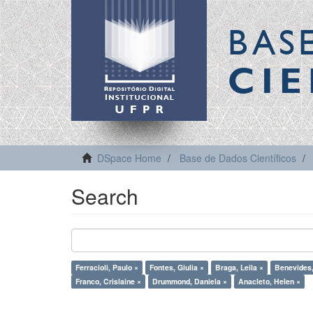
BAS
CIE
DSpace Home
Base de Dados Científicos
Search
Ferracioli, Paulo ×
Fontes, Giulia ×
Braga, Leila ×
Benevides,
Franco, Crislaine ×
Drummond, Daniela ×
Anacleto, Helen ×