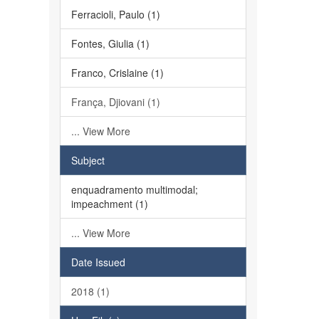
Ferracioli, Paulo (1)
Fontes, Giulia (1)
Franco, Crislaine (1)
França, Djiovani (1)
... View More
Subject
enquadramento multimodal;
impeachment (1)
... View More
Date Issued
2018 (1)