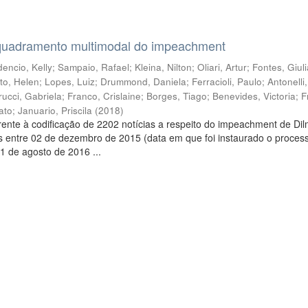
quadramento multimodal do impeachment
encio, Kelly
;
Sampaio, Rafael
;
Kleina, Nilton
;
Oliari, Artur
;
Fontes, Giul
to, Helen
;
Lopes, Luiz
;
Drummond, Daniela
;
Ferracioli, Paulo
;
Antonelli
rucci, Gabriela
;
Franco, Crislaine
;
Borges, Tiago
;
Benevides, Victoria
;
F
ato
;
Januario, Priscila
(
2018
)
ente à codificação de 2202 notícias a respeito do impeachment de Di
s entre 02 de dezembro de 2015 (data em que foi instaurado o proces
1 de agosto de 2016 ...