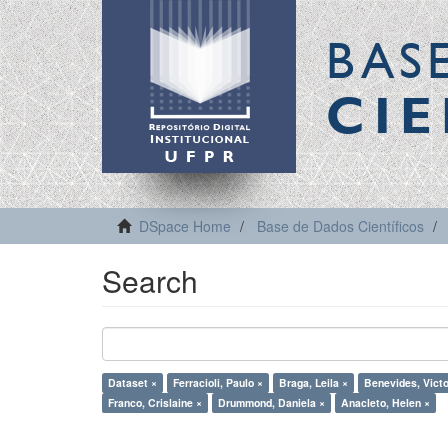
BAS
CIE
DSpace Home
Base de Dados Científicos
Search
Dataset ×
Ferracioli, Paulo ×
Braga, Leila ×
Benevides, Victo
Franco, Crislaine ×
Drummond, Daniela ×
Anacleto, Helen ×