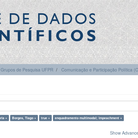
E DE DADOS
NTÍFICOS
Grupos de Pesquisa UFPR
Comunicação e Participação Política 
ria ×
Borges, Tiago ×
true ×
enquadramento multimodal; impeachment ×
Show Advanced