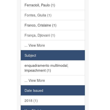
Ferracioli, Paulo (1)
Fontes, Giulia (1)
Franco, Crislaine (1)
França, Djiovani (1)
... View More
Subject
enquadramento multimodal;
impeachment (1)
... View More
Date Issued
2018 (1)