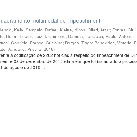
quadramento multimodal do impeachment
encio, Kelly
;
Sampaio, Rafael
;
Kleina, Nilton
;
Oliari, Artur
;
Fontes, Giul
to, Helen
;
Lopes, Luiz
;
Drummond, Daniela
;
Ferracioli, Paulo
;
Antonelli
rucci, Gabriela
;
Franco, Crislaine
;
Borges, Tiago
;
Benevides, Victoria
;
F
ato
;
Januario, Priscila
(
2018
)
ente à codificação de 2202 notícias a respeito do impeachment de Di
s entre 02 de dezembro de 2015 (data em que foi instaurado o proces
1 de agosto de 2016 ...