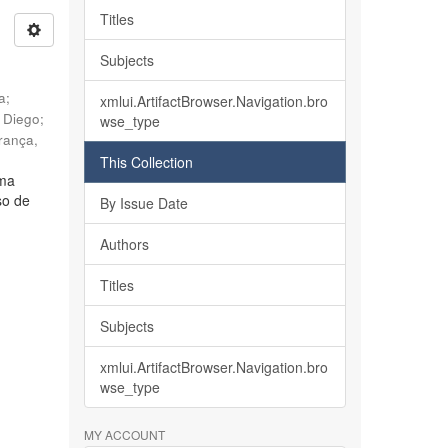
Titles
Subjects
ia
;
xmlui.ArtifactBrowser.Navigation.bro
, Diego
;
wse_type
rança,
This Collection
lma
so de
By Issue Date
Authors
Titles
Subjects
xmlui.ArtifactBrowser.Navigation.bro
wse_type
MY ACCOUNT