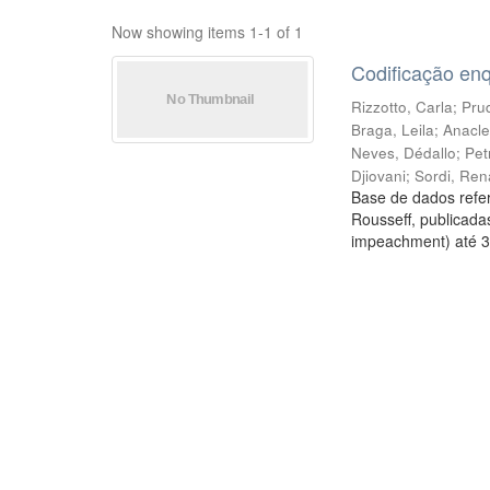
Now showing items 1-1 of 1
Codificação en
Rizzotto, Carla
;
Prud
Braga, Leila
;
Anacle
Neves, Dédallo
;
Pet
Djiovani
;
Sordi, Ren
Base de dados refer
Rousseff, publicada
impeachment) até 3