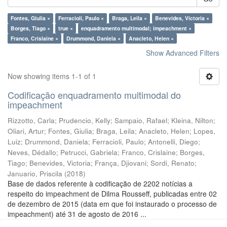
Fontes, Giulia ×
Ferracioli, Paulo ×
Braga, Leila ×
Benevides, Victoria ×
Borges, Tiago ×
true ×
enquadramento multimodal; impeachment ×
Franco, Crislaine ×
Drummond, Daniela ×
Anacleto, Helen ×
Show Advanced Filters
Now showing items 1-1 of 1
Codificação enquadramento multimodal do
impeachment
Rizzotto, Carla
;
Prudencio, Kelly
;
Sampaio, Rafael
;
Kleina, Nilton
;
Oliari, Artur
;
Fontes, Giulia
;
Braga, Leila
;
Anacleto, Helen
;
Lopes,
Luiz
;
Drummond, Daniela
;
Ferracioli, Paulo
;
Antonelli, Diego
;
Neves, Dédallo
;
Petrucci, Gabriela
;
Franco, Crislaine
;
Borges,
Tiago
;
Benevides, Victoria
;
França, Djiovani
;
Sordi, Renato
;
Januario, Priscila
(
2018
)
Base de dados referente à codificação de 2202 notícias a
respeito do impeachment de Dilma Rousseff, publicadas entre 02
de dezembro de 2015 (data em que foi instaurado o processo de
impeachment) até 31 de agosto de 2016 ...