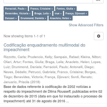
Ferracioli, Paulo ×
Franco, Crislaine ×
Fontes, Giulia ×
Benevides, Victoria ×
Braga, Leila ×
true ×
França, Djiovani ×
Dataset ×
Drummond, Daniela ×
Anacleto, Helen ×
Show Advanced Filters
Now showing items 1-1 of 1
Codificação enquadramento multimodal do
impeachment
Rizzotto, Carla
;
Prudencio, Kelly
;
Sampaio, Rafael
;
Kleina, Nilton
;
Oliari, Artur
;
Fontes, Giulia
;
Braga, Leila
;
Anacleto, Helen
;
Lopes,
Luiz
;
Drummond, Daniela
;
Ferracioli, Paulo
;
Antonelli, Diego
;
Neves, Dédallo
;
Petrucci, Gabriela
;
Franco, Crislaine
;
Borges,
Tiago
;
Benevides, Victoria
;
França, Djiovani
;
Sordi, Renato
;
Januario, Priscila
(
2018
)
Base de dados referente à codificação de 2202 notícias a
respeito do impeachment de Dilma Rousseff, publicadas entre 02
de dezembro de 2015 (data em que foi instaurado o processo de
impeachment) até 31 de agosto de 2016 ...