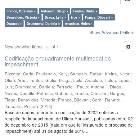
Franco, Crislaine ×
Antonelli, Diego ×
Fontes, Giulia ×
Benevides, Victoria ×
Braga, Leila ×
true ×
França, Djiovani ×
Dataset ×
Drummond, Daniela ×
Anacleto, Helen ×
Show Advanced Filters
Now showing items 1-1 of 1
Codificação enquadramento multimodal do
impeachment
Rizzotto, Carla
;
Prudencio, Kelly
;
Sampaio, Rafael
;
Kleina, Nilton
;
Oliari, Artur
;
Fontes, Giulia
;
Braga, Leila
;
Anacleto, Helen
;
Lopes,
Luiz
;
Drummond, Daniela
;
Ferracioli, Paulo
;
Antonelli, Diego
;
Neves, Dédallo
;
Petrucci, Gabriela
;
Franco, Crislaine
;
Borges,
Tiago
;
Benevides, Victoria
;
França, Djiovani
;
Sordi, Renato
;
Januario, Priscila
(
2018
)
Base de dados referente à codificação de 2202 notícias a
respeito do impeachment de Dilma Rousseff, publicadas entre 02
de dezembro de 2015 (data em que foi instaurado o processo de
impeachment) até 31 de agosto de 2016 ...