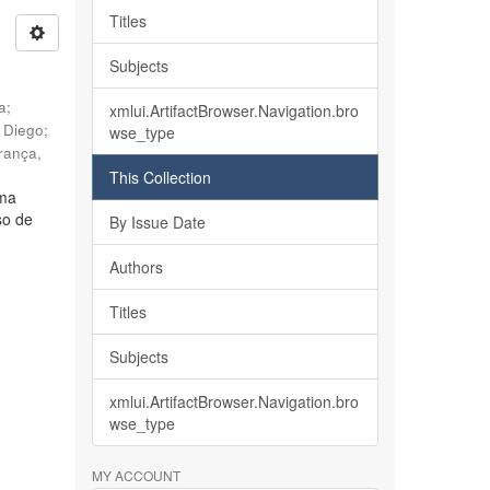
Titles
Subjects
ia
;
xmlui.ArtifactBrowser.Navigation.bro
, Diego
;
wse_type
rança,
This Collection
lma
so de
By Issue Date
Authors
Titles
Subjects
xmlui.ArtifactBrowser.Navigation.bro
wse_type
MY ACCOUNT