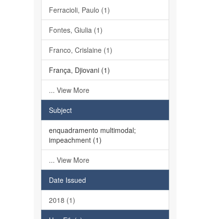
Ferracioli, Paulo (1)
Fontes, Giulia (1)
Franco, Crislaine (1)
França, Djiovani (1)
... View More
Subject
enquadramento multimodal;
impeachment (1)
... View More
Date Issued
2018 (1)