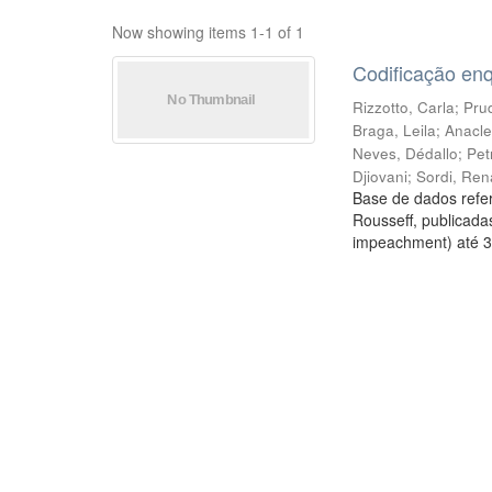
Now showing items 1-1 of 1
Codificação en
Rizzotto, Carla
;
Prud
Braga, Leila
;
Anacle
Neves, Dédallo
;
Pet
Djiovani
;
Sordi, Ren
Base de dados refer
Rousseff, publicada
impeachment) até 3