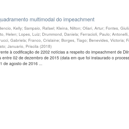
quadramento multimodal do impeachment
encio, Kelly
;
Sampaio, Rafael
;
Kleina, Nilton
;
Oliari, Artur
;
Fontes, Giul
to, Helen
;
Lopes, Luiz
;
Drummond, Daniela
;
Ferracioli, Paulo
;
Antonelli
rucci, Gabriela
;
Franco, Crislaine
;
Borges, Tiago
;
Benevides, Victoria
;
F
ato
;
Januario, Priscila
(
2018
)
ente à codificação de 2202 notícias a respeito do impeachment de Di
s entre 02 de dezembro de 2015 (data em que foi instaurado o proces
1 de agosto de 2016 ...