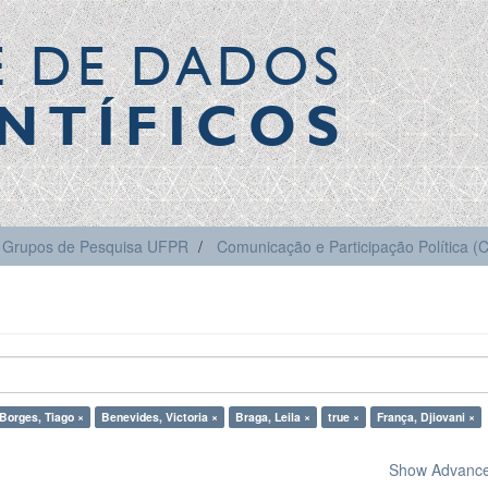
E DE DADOS
NTÍFICOS
Grupos de Pesquisa UFPR
Comunicação e Participação Política 
Borges, Tiago ×
Benevides, Victoria ×
Braga, Leila ×
true ×
França, Djiovani ×
Show Advanced