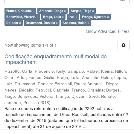
Franco, Crislaine ×
Antonelli, Diego ×
Borges, Tiago ×
Benevides, Victoria ×
Braga, Leila ×
true ×
França, Djiovani ×
Dataset ×
Drummond, Daniela ×
Anacleto, Helen ×
Show Advanced Filters
Now showing items 1-1 of 1
Codificação enquadramento multimodal do
impeachment
Rizzotto, Carla
;
Prudencio, Kelly
;
Sampaio, Rafael
;
Kleina, Nilton
;
Oliari, Artur
;
Fontes, Giulia
;
Braga, Leila
;
Anacleto, Helen
;
Lopes,
Luiz
;
Drummond, Daniela
;
Ferracioli, Paulo
;
Antonelli, Diego
;
Neves, Dédallo
;
Petrucci, Gabriela
;
Franco, Crislaine
;
Borges,
Tiago
;
Benevides, Victoria
;
França, Djiovani
;
Sordi, Renato
;
Januario, Priscila
(
2018
)
Base de dados referente à codificação de 2202 notícias a
respeito do impeachment de Dilma Rousseff, publicadas entre 02
de dezembro de 2015 (data em que foi instaurado o processo de
impeachment) até 31 de agosto de 2016 ...