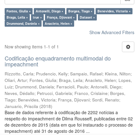
Fontes, Giulia ×
Antonelli, Diego ×
Borges, Tiago ×
Benevides, Victoria ×
Braga, Leila ×
true ×
França, Djiovani ×
Dataset ×
Drummond, Daniela ×
Anacleto, Helen ×
Show Advanced Filters
Now showing items 1-1 of 1
Codificação enquadramento multimodal do
impeachment
Rizzotto, Carla
;
Prudencio, Kelly
;
Sampaio, Rafael
;
Kleina, Nilton
;
Oliari, Artur
;
Fontes, Giulia
;
Braga, Leila
;
Anacleto, Helen
;
Lopes,
Luiz
;
Drummond, Daniela
;
Ferracioli, Paulo
;
Antonelli, Diego
;
Neves, Dédallo
;
Petrucci, Gabriela
;
Franco, Crislaine
;
Borges,
Tiago
;
Benevides, Victoria
;
França, Djiovani
;
Sordi, Renato
;
Januario, Priscila
(
2018
)
Base de dados referente à codificação de 2202 notícias a
respeito do impeachment de Dilma Rousseff, publicadas entre 02
de dezembro de 2015 (data em que foi instaurado o processo de
impeachment) até 31 de agosto de 2016 ...