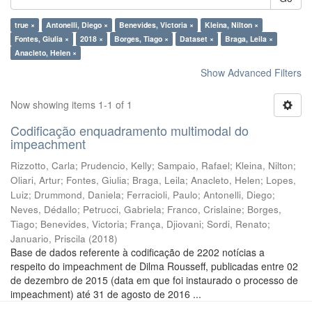
true ×
Antonelli, Diego ×
Benevides, Victoria ×
Kleina, Nilton ×
Fontes, Giulia ×
2018 ×
Borges, Tiago ×
Dataset ×
Braga, Leila ×
Anacleto, Helen ×
Show Advanced Filters
Now showing items 1-1 of 1
Codificação enquadramento multimodal do
impeachment
Rizzotto, Carla
;
Prudencio, Kelly
;
Sampaio, Rafael
;
Kleina, Nilton
;
Oliari, Artur
;
Fontes, Giulia
;
Braga, Leila
;
Anacleto, Helen
;
Lopes,
Luiz
;
Drummond, Daniela
;
Ferracioli, Paulo
;
Antonelli, Diego
;
Neves, Dédallo
;
Petrucci, Gabriela
;
Franco, Crislaine
;
Borges,
Tiago
;
Benevides, Victoria
;
França, Djiovani
;
Sordi, Renato
;
Januario, Priscila
(
2018
)
Base de dados referente à codificação de 2202 notícias a
respeito do impeachment de Dilma Rousseff, publicadas entre 02
de dezembro de 2015 (data em que foi instaurado o processo de
impeachment) até 31 de agosto de 2016 ...