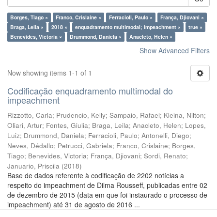
Borges, Tiago ×
Franco, Crislaine ×
Ferracioli, Paulo ×
França, Djiovani ×
Braga, Leila ×
2018 ×
enquadramento multimodal; impeachment ×
true ×
Benevides, Victoria ×
Drummond, Daniela ×
Anacleto, Helen ×
Show Advanced Filters
Now showing items 1-1 of 1
Codificação enquadramento multimodal do
impeachment
Rizzotto, Carla
;
Prudencio, Kelly
;
Sampaio, Rafael
;
Kleina, Nilton
;
Oliari, Artur
;
Fontes, Giulia
;
Braga, Leila
;
Anacleto, Helen
;
Lopes,
Luiz
;
Drummond, Daniela
;
Ferracioli, Paulo
;
Antonelli, Diego
;
Neves, Dédallo
;
Petrucci, Gabriela
;
Franco, Crislaine
;
Borges,
Tiago
;
Benevides, Victoria
;
França, Djiovani
;
Sordi, Renato
;
Januario, Priscila
(
2018
)
Base de dados referente à codificação de 2202 notícias a
respeito do impeachment de Dilma Rousseff, publicadas entre 02
de dezembro de 2015 (data em que foi instaurado o processo de
impeachment) até 31 de agosto de 2016 ...