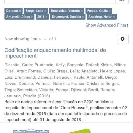
Dataset ×
Braga, Leila ×
Benevides, Victoria ×
Fontes, Giulia ×
Antonelli, Diego ×
2018 ×
Drummond, Daniela ×
Anacleto, Helen ×
Show Advanced Filters
Now showing items 1-1 of 1
Codificação enquadramento multimodal do
impeachment
Rizzotto, Carla
;
Prudencio, Kelly
;
Sampaio, Rafael
;
Kleina, Nilton
;
Oliari, Artur
;
Fontes, Giulia
;
Braga, Leila
;
Anacleto, Helen
;
Lopes,
Luiz
;
Drummond, Daniela
;
Ferracioli, Paulo
;
Antonelli, Diego
;
Neves, Dédallo
;
Petrucci, Gabriela
;
Franco, Crislaine
;
Borges,
Tiago
;
Benevides, Victoria
;
França, Djiovani
;
Sordi, Renato
;
Januario, Priscila
(
2018
)
Base de dados referente à codificação de 2202 notícias a
respeito do impeachment de Dilma Rousseff, publicadas entre 02
de dezembro de 2015 (data em que foi instaurado o processo de
impeachment) até 31 de agosto de 2016 ...