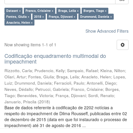
Dataset ×
Franco, Crislaine ×
Braga, Leila ×
Borges, Tiago ×
Fontes, Giulia ×
2018 ×
França, Djiovani ×
Drummond, Daniela ×
Anacleto, Helen ×
Show Advanced Filters
Now showing items 1-1 of 1
Codificação enquadramento multimodal do
impeachment
Rizzotto, Carla
;
Prudencio, Kelly
;
Sampaio, Rafael
;
Kleina, Nilton
;
Oliari, Artur
;
Fontes, Giulia
;
Braga, Leila
;
Anacleto, Helen
;
Lopes,
Luiz
;
Drummond, Daniela
;
Ferracioli, Paulo
;
Antonelli, Diego
;
Neves, Dédallo
;
Petrucci, Gabriela
;
Franco, Crislaine
;
Borges,
Tiago
;
Benevides, Victoria
;
França, Djiovani
;
Sordi, Renato
;
Januario, Priscila
(
2018
)
Base de dados referente à codificação de 2202 notícias a
respeito do impeachment de Dilma Rousseff, publicadas entre 02
de dezembro de 2015 (data em que foi instaurado o processo de
impeachment) até 31 de agosto de 2016 ...