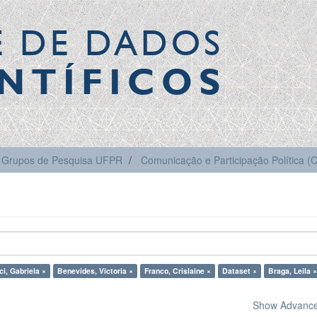
E DE DADOS
NTÍFICOS
Grupos de Pesquisa UFPR
Comunicação e Participação Política 
ci, Gabriela ×
Benevides, Victoria ×
Franco, Crislaine ×
Dataset ×
Braga, Leila ×
Show Advanced