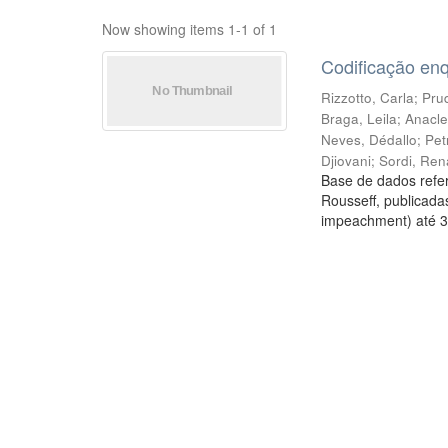
Now showing items 1-1 of 1
Codificação en
Rizzotto, Carla
;
Prud
Braga, Leila
;
Anacle
Neves, Dédallo
;
Pet
Djiovani
;
Sordi, Ren
Base de dados refer
Rousseff, publicada
impeachment) até 3