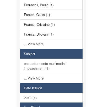
Ferracioli, Paulo (1)
Fontes, Giulia (1)
Franco, Crislaine (1)
França, Djiovani (1)
... View More
Subject
enquadramento multimodal;
impeachment (1)
... View More
Date Issued
2018 (1)