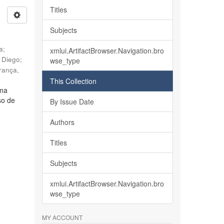
Titles
Subjects
ia
;
xmlui.ArtifactBrowser.Navigation.bro
, Diego
;
wse_type
rança,
This Collection
lma
so de
By Issue Date
Authors
Titles
Subjects
xmlui.ArtifactBrowser.Navigation.bro
wse_type
MY ACCOUNT