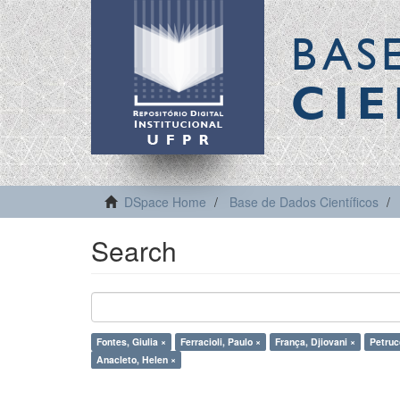
BAS
CIE
DSpace Home
Base de Dados Científicos
Search
Fontes, Giulia ×
Ferracioli, Paulo ×
França, Djiovani ×
Petruc
Anacleto, Helen ×