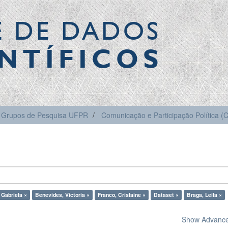
E DE DADOS
NTÍFICOS
Grupos de Pesquisa UFPR
Comunicação e Participação Política 
 Gabriela ×
Benevides, Victoria ×
Franco, Crislaine ×
Dataset ×
Braga, Leila ×
Show Advanced