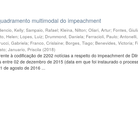
quadramento multimodal do impeachment
encio, Kelly
;
Sampaio, Rafael
;
Kleina, Nilton
;
Oliari, Artur
;
Fontes, Giul
to, Helen
;
Lopes, Luiz
;
Drummond, Daniela
;
Ferracioli, Paulo
;
Antonelli
rucci, Gabriela
;
Franco, Crislaine
;
Borges, Tiago
;
Benevides, Victoria
;
F
ato
;
Januario, Priscila
(
2018
)
ente à codificação de 2202 notícias a respeito do impeachment de Di
s entre 02 de dezembro de 2015 (data em que foi instaurado o proces
1 de agosto de 2016 ...