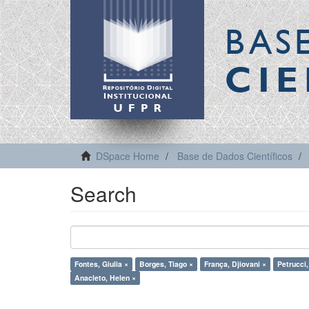
BAS
CIE
DSpace Home
Base de Dados Científicos
Search
Fontes, Giulia ×
Borges, Tiago ×
França, Djiovani ×
Petrucci,
Anacleto, Helen ×