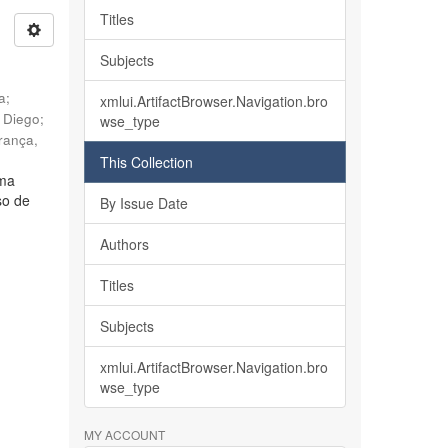
Titles
Subjects
ia
;
xmlui.ArtifactBrowser.Navigation.bro
, Diego
;
wse_type
rança,
This Collection
lma
so de
By Issue Date
Authors
Titles
Subjects
xmlui.ArtifactBrowser.Navigation.bro
wse_type
MY ACCOUNT