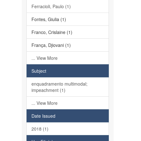
Ferracioli, Paulo (1)
Fontes, Giulia (1)
Franco, Crislaine (1)
França, Djiovani (1)
... View More
Subject
enquadramento multimodal;
impeachment (1)
... View More
Date Issued
2018 (1)