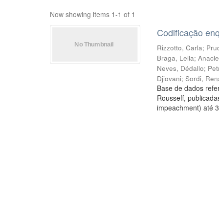
Now showing items 1-1 of 1
Codificação en
Rizzotto, Carla
;
Prud
Braga, Leila
;
Anacle
Neves, Dédallo
;
Pet
Djiovani
;
Sordi, Ren
Base de dados refer
Rousseff, publicada
impeachment) até 3